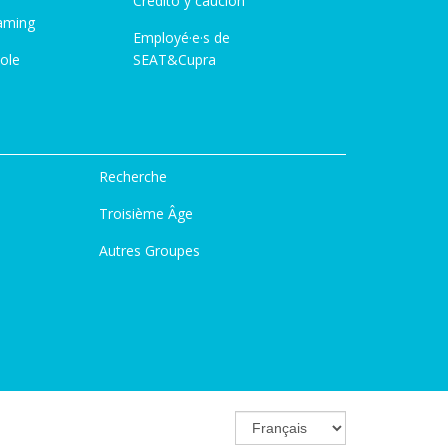
Credito y caución
aming
Employé·e·s de
ole
SEAT&Cupra
Recherche
Troisième Âge
Autres Groupes