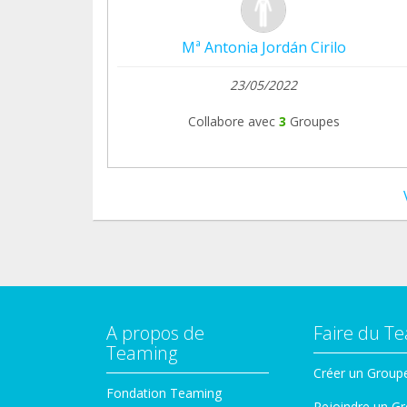
Mª Antonia Jordán Cirilo
23/05/2022
Collabore avec
3
Groupes
A propos de
Faire du T
Teaming
Créer un Group
Fondation Teaming
Rejoindre un G