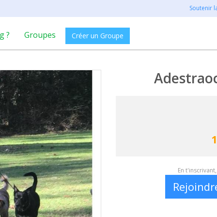
Soutenir 
g ?
Groupes
Créer un Groupe
Adestrao
1
En t'inscrivan
Rejoindr