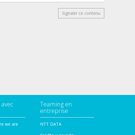
Signaler ce contenu
 avec
Teaming en
entreprise
re we are
NTT DATA