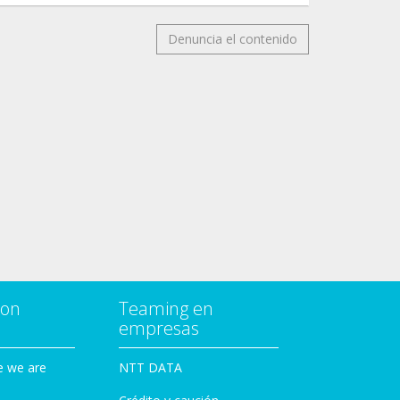
Denuncia el contenido
con
Teaming en
empresas
e we are
NTT DATA