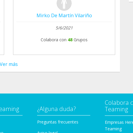
Mirko De Martín Vilariño
5/6/2021
Colabora con
48
Grupos
Ver más
Colabora 
Teaming
¿Alguna duda?
Teaming
Preguntas frecuentes
Empresas Her
Teaming
po
Aviso legal