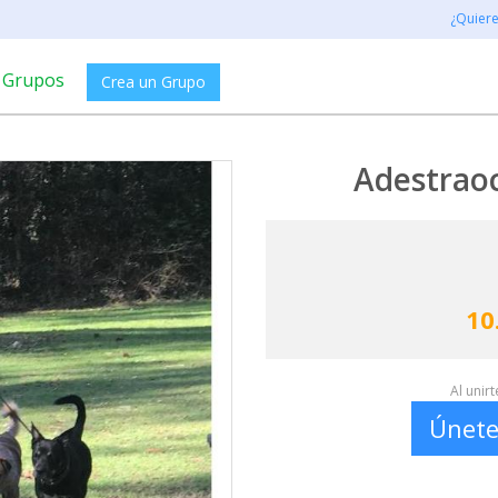
¿Quier
Grupos
Crea un Grupo
Adestrao
10
Al unir
Únete