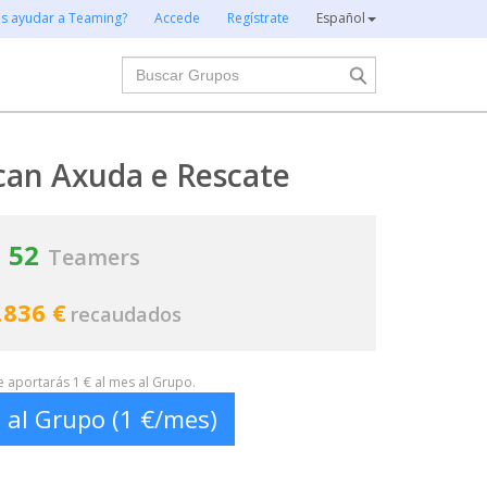
es ayudar a Teaming?
Accede
Regístrate
Español
Buscar
can Axuda e Rescate
52
Teamers
.836 €
recaudados
te aportarás 1 € al mes al Grupo.
 al Grupo (1 €/mes)