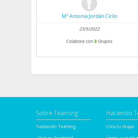
Mª Antonia Jordán Cirilo
23/5/2022
Colabora con
3
Grupos
Sobre Teaming
Haciendo 
Fundación Teaming
Crea tu Grupo
¿Qué es Teaming?
Únete a un Gru