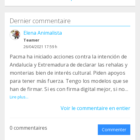
Dernier commentaire
Elena Animalista
Teamer
26/04/2021 17:59 h
Pacma ha iniciado acciones contra la intención de
Andalucía y Extremadura de declarar las rehalas y
monterias bien de interés cultural. Piden apoyos
para tener más fuerza. Tengo los modelos que se
han de firmar. Si es con firma digital mejor, si no
manual, en cuyo caso se escanea o se hace una
Lire plus...
foto y me los mandas.. Tenemos hasta el sábado
Voir le commentaire en entier
para hacerlo. Después habría que enviar a Madrid
los originales por correo postal, a no ser que
0 commentaires
sean firmados digitalmente en cuyo caso los
Commenter
enviamos directamente.