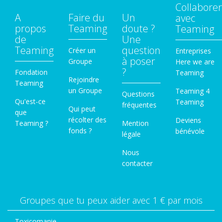
Collaborer
A
Faire du
Un
avec
propos
Teaming
doute ?
Teaming
de
Une
Teaming
question
Créer un
Entreprises
à poser
Groupe
Here we are
?
Fondation
Teaming
Rejoindre
Teaming
un Groupe
Teaming 4
Questions
Qu'est-ce
Teaming
fréquentes
Qui peut
que
récolter des
Deviens
Teaming ?
Mention
fonds ?
bénévole
légale
Nous
contacter
Groupes que tu peux aider avec 1 € par mois
Toxicomanie