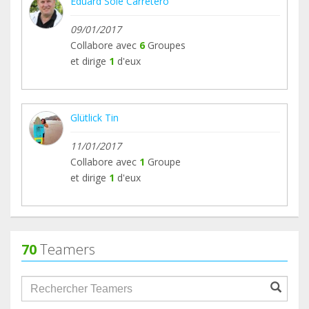
Eduard Solé Carretero
09/01/2017
Collabore avec
6
Groupes
et dirige
1
d'eux
Glütlick Tin
11/01/2017
Collabore avec
1
Groupe
et dirige
1
d'eux
70
Teamers
groupProfile.searchForm.search.text???