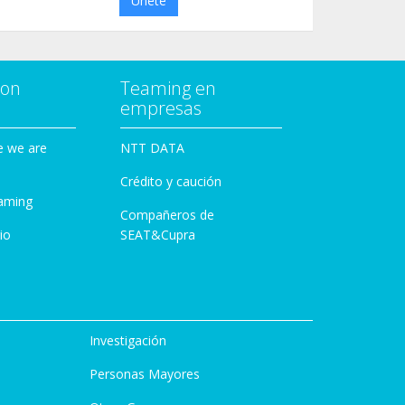
Únete
con
Teaming en
empresas
e we are
NTT DATA
Crédito y caución
aming
Compañeros de
io
SEAT&Cupra
Investigación
Personas Mayores