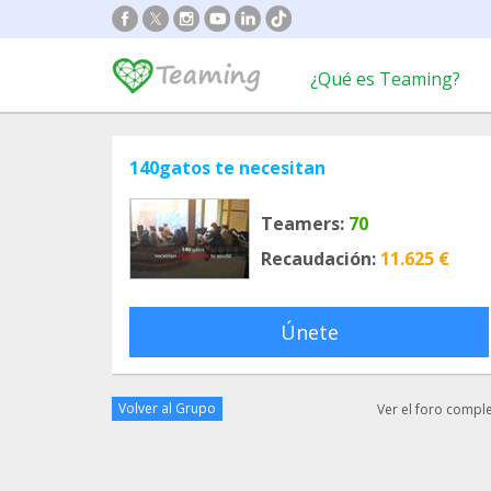
¿Qué es Teaming?
140gatos te necesitan
Teamers:
70
Recaudación:
11.625 €
Únete
Volver al Grupo
Ver el foro compl