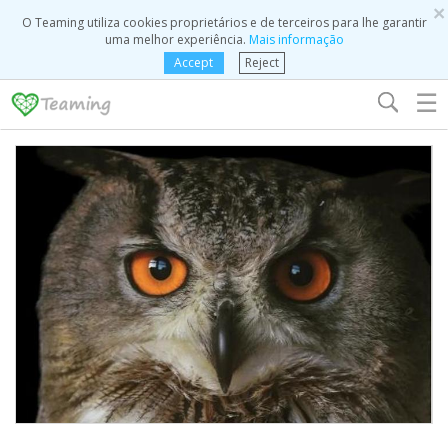
×
O Teaming utiliza cookies proprietários e de terceiros para lhe garantir
uma melhor experiência.
Mais informação
Accept
Reject
☰