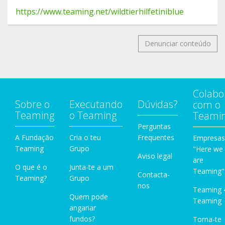
https://www.teaming.net/wildtierhilfetiniblue
Denunciar conteúdo
Colabo
Sobre o
Executando
Dúvidas?
com o
Teaming
o Teaming
Teami
Perguntas
A Fundação
Cria o teu
Frequentes
Empresas
Teaming
Grupo
"Here we
Aviso legal
are
O que é o
Junta-te a um
Teaming"
Contacta-
Teaming?
Grupo
nos
Teaming 
Quem pode
Teaming
angariar
fundos?
Torna-te