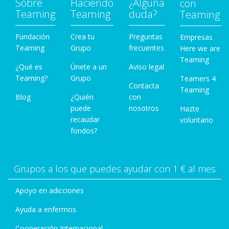
Sobre
Haciendo
¿Alguna
con
Teaming
Teaming
duda?
Teaming
Fundación
Crea tu
Preguntas
Empresas
Teaming
Grupo
frecuentes
Here we are
Teaming
¿Qué es
Únete a un
Aviso legal
Teaming?
Grupo
Teamers 4
Contacta
Teaming
Blog
¿Quién
con
puede
nosotros
Hazte
recaudar
voluntario
fondos?
Grupos a los que puedes ayudar con 1 € al mes
Apoyo en adicciones
Ayuda a enfermos
Cooperación Internacional