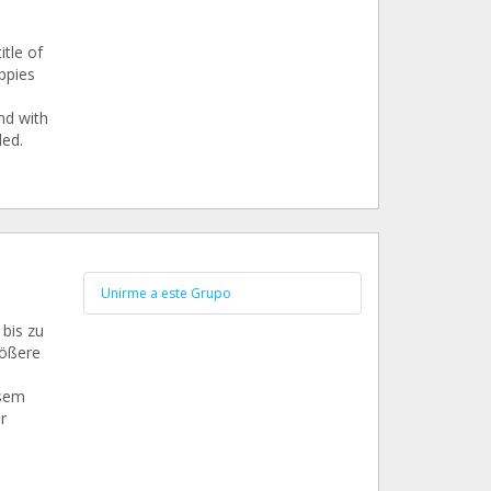
tle of
ppies
nd with
ded.
Unirme a este Grupo
 bis zu
rößere
esem
r