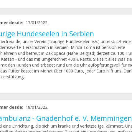
mer desde:
17/01/2022
urige Hundeseelen in Serbien
ierfreunde, unser Verein (Traurige Hundeseelen e.V.) unterstützt eine
ernswerte Tierschützerin in Serbien. Mirica Toma ist pensionierte
hlehrerin und betreut in Zaklopaca (Nähe Belgrad) derzeit ca. 100 Hu
Katzen - und das mit umgerechnet 400 € Rente. Sie teilt alles was sie
 mit den Hunden und arbeitet rund um die Uhr aufopferungsvoll für die
 das Futter kostet im Monat über 1000 Euro, jeder Euro hilft uns. Dan
nterstützung!
mer desde:
18/01/2022
lambulanz - Gnadenhof e. V. Memmingen
d eine Einrichtung, die sich um kranke und verletzte Igel kümmert. Un
erhalten durch unseren erfahrenen Tierarzt eine moderne und umfas