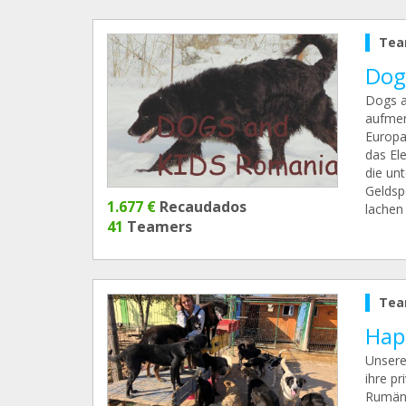
Tea
Dog
Dogs a
aufmer
Europa
das El
die un
Geldsp
1.677 €
Recaudados
lachen 
41
Teamers
Tea
Happ
Unsere
ihre p
Rumäni