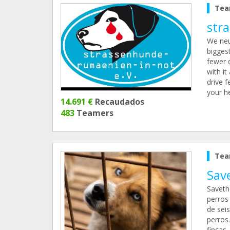
Tea
str
We neu
biggest
fewer d
with i
drive 
your h
14.691 €
Recaudados
483
Teamers
Tea
Sav
Saveth
perros
de sei
perros
fincas