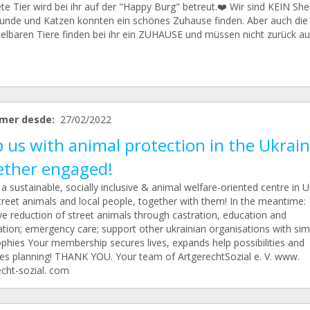
te Tier wird bei ihr auf der "Happy Burg" betreut.❤️ Wir sind KEIN Shel
Hunde und Katzen konnten ein schönes Zuhause finden. Aber auch die 
telbaren Tiere finden bei ihr ein ZUHAUSE und müssen nicht zurück au
.
mer desde:
27/02/2022
 us with animal protection in the Ukrain
ether engaged!
a sustainable, socially inclusive & animal welfare-oriented centre in U
treet animals and local people, together with them! In the meantime:
ve reduction of street animals through castration, education and
ation; emergency care; support other ukrainian organisations with simi
ophies Your membership secures lives, expands help possibilities and
izes planning! THANK YOU. Your team of ArtgerechtSozial e. V. www.
echt-sozial. com