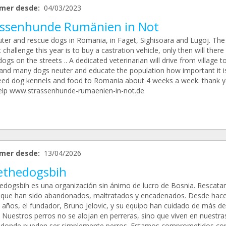
mer desde:
04/03/2023
assenhunde Rumänien in Not
ter and rescue dogs in Romania, in Faget, Sighisoara and Lugoj. The
 challenge this year is to buy a castration vehicle, only then will there
ogs on the streets .. A dedicated veterinarian will drive from village to
t and many dogs neuter and educate the population how important it i
feed dog kennels and food to Romania about 4 weeks a week. thank y
elp www.strassenhunde-rumaenien-in-not.de
mer desde:
13/04/2026
ethedogsbih
edogsbih es una organización sin ánimo de lucro de Bosnia. Rescat
 que han sido abandonados, maltratados y encadenados. Desde hac
s años, el fundador, Bruno Jelovic, y su equipo han cuidado de más de
. Nuestros perros no se alojan en perreras, sino que viven en nuestra
, donde pueden ser simplemente perros. Estamos comprometidos co