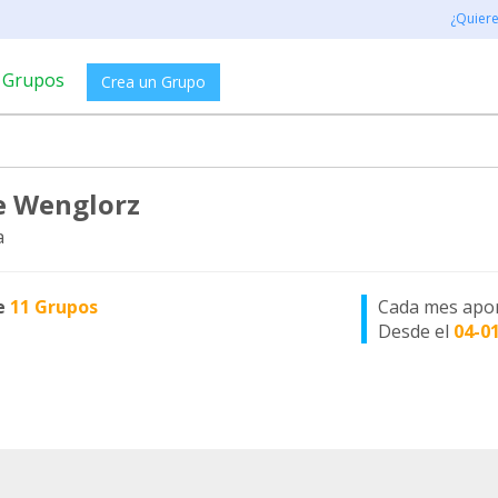
¿Quier
Grupos
Crea un Grupo
e Wenglorz
a
e
11 Grupos
Cada mes apo
Desde el
04-0