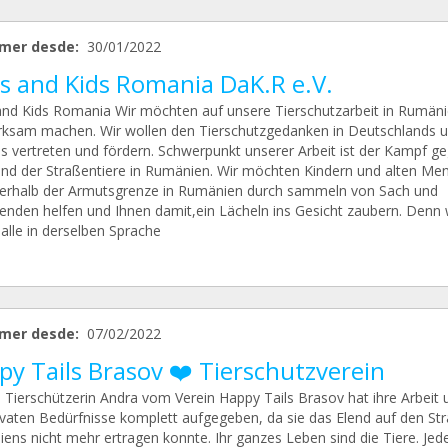
mer desde:
30/01/2022
s and Kids Romania DaK.R e.V.
nd Kids Romania Wir möchten auf unsere Tierschutzarbeit in Rumän
ksam machen. Wir wollen den Tierschutzgedanken in Deutschlands 
s vertreten und fördern. Schwerpunkt unserer Arbeit ist der Kampf g
end der Straßentiere in Rumänien. Wir möchten Kindern und alten Me
terhalb der Armutsgrenze in Rumänien durch sammeln von Sach und
enden helfen und Ihnen damit,ein Lächeln ins Gesicht zaubern. Denn 
alle in derselben Sprache
mer desde:
07/02/2022
y Tails Brasov ❤️ Tierschutzverein
 Tierschützerin Andra vom Verein Happy Tails Brasov hat ihre Arbeit 
rivaten Bedürfnisse komplett aufgegeben, da sie das Elend auf den St
ens nicht mehr ertragen konnte. Ihr ganzes Leben sind die Tiere. Jed