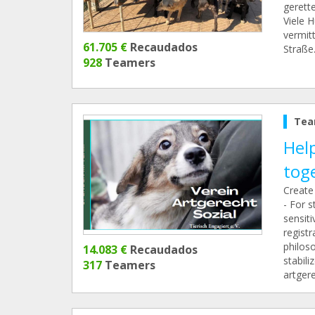
gerette
Viele 
vermit
61.705 €
Recaudados
Straße
928
Teamers
Tea
Help
tog
Create 
- For s
sensiti
registr
philos
14.083 €
Recaudados
stabil
317
Teamers
artger