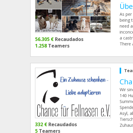
Übe
As per
being 
need a
inconce
a castr
56.305 €
Recaudados
There a
1.258
Teamers
Tea
Chan
Wir sin
140 Hu
Summe, 
Spende
Asyl, a
Tiersch
332 €
Recaudados
Zuhaus
5
Teamers