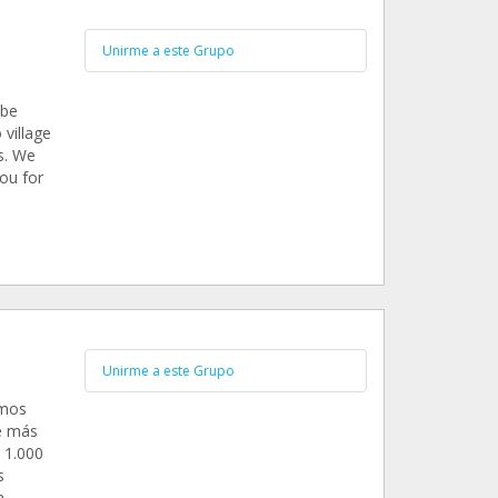
Unirme a este Grupo
 be
 village
s. We
ou for
Unirme a este Grupo
amos
e más
 1.000
s
n