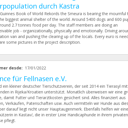
rpopulation durch Kastra
 Guinnes Book of World Rekords the Smeura is bearing the mournful ti
the biggest animal shelter of the world. Around 5400 dogs and 600 pu
round 2.7 tonnes food per day. The staff members are doing an
ivable job - organizationally, physically and emotionally. Driving arou
ation van and pushing the clearing up of the locals. Every euro is nee
re some pictures in the project description.
mer desde:
17/01/2022
ce für Fellnasen e.V.
d ein kleiner deutscher Tierschutzverein, der seit 2014 ein Tierasyl mit
nden in Rijeka/Kroatien unterstützt. Monatlich überweisen wir eine g
damit Futter und Tierarztkosten gesichert sind. Alles finanziert aus
n, Verkäufen, Patenschaften usw. Auch vermitteln wir Hunde aus di
ber darauf liegt nicht unser Hauptaugenmerk. Ebenfalls helfen wir eine
ützerin in Kastav/, die in erster Linie Handicaphunde in ihrem privaten
e pflegt.