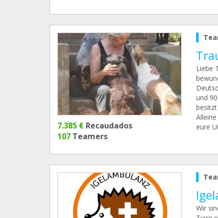
Tea
Tra
Liebe T
bewund
Deutsc
und 90 
besitzt
Alleine
7.385 €
Recaudados
eure U
107
Teamers
Tea
Ige
Wir sin
Tiere 