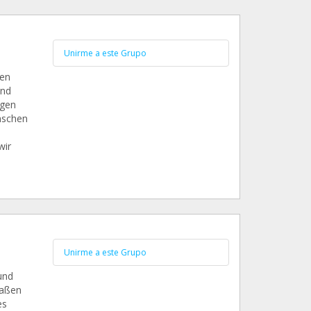
Unirme a este Grupo
ien
und
egen
nschen
wir
Unirme a este Grupo
und
raßen
es