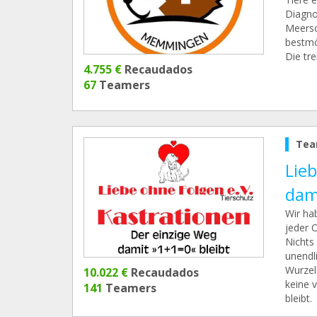
Diagno
Meersc
bestmög
Die tre
4.755 €
Recaudados
67
Teamers
Tea
Lie
dam
Wir ha
jeder O
Nichts 
unendl
Wurzel
10.022 €
Recaudados
keine 
141
Teamers
bleibt.