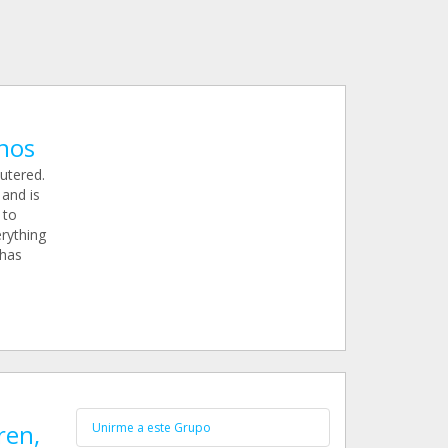
nos
utered.
 and is
 to
erything
 has
ren,
Unirme a este Grupo