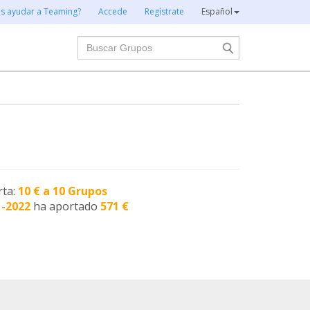
es ayudar a Teaming?
Accede
Regístrate
Español
Buscar
rta:
10 € a 10 Grupos
1-2022
ha aportado
571 €