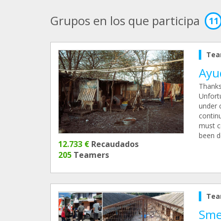
Grupos en los que participa
11
Tea
Ayu
Thanks
Unfortu
under 
continu
must c
been d
12.733 €
Recaudados
205
Teamers
Tea
Smeu