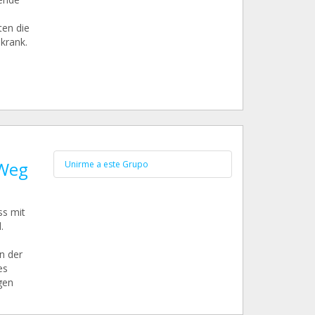
ten die
 krank.
 Weg
Unirme a este Grupo
ss mit
.
n der
es
gen