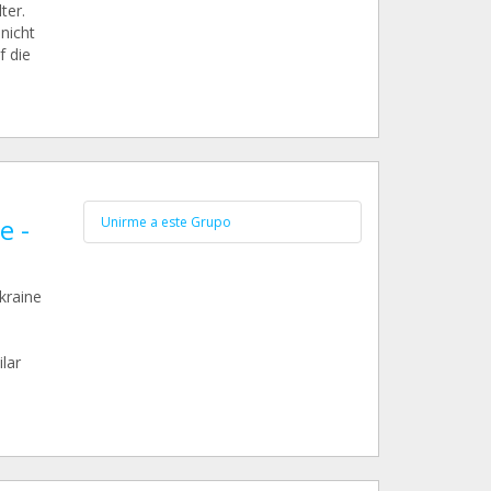
ter.
nicht
f die
e -
Unirme a este Grupo
kraine
lar