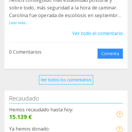
hemos conseguido más estabilidad postural y
sobre todo, más seguridad a la hora de caminar.
Carolina fue operada de escoliosis en septiembre
y desde que empezó la fisioterapia, hemos notado
Leer más...
grandes cambios en ella. Por lo tanto,
Ver todo el comentario
consideramos que es una terapia muy necesaria
para ellos. Gracias por aportar vuestro granito de
0 Comentarios
arena.
Comenta
Ver todos los comentarios
Recaudado
Hemos recaudado hasta hoy:
15.139 €
Ya hemos donado: