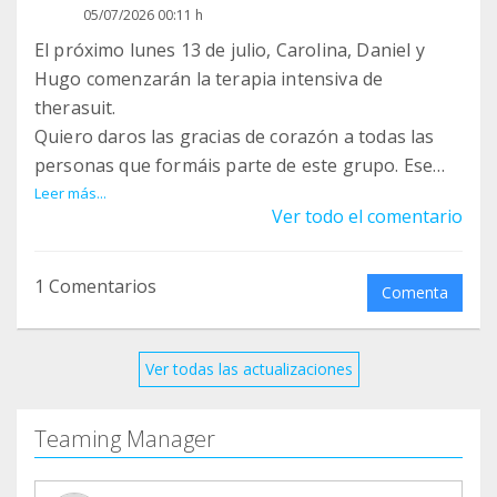
05/07/2026 00:11 h
El próximo lunes 13 de julio, Carolina, Daniel y
Hugo comenzarán la terapia intensiva de
therasuit.
Quiero daros las gracias de corazón a todas las
personas que formáis parte de este grupo. Ese
euro que aportáis cada mes puede parecer
Leer más...
Ver todo el comentario
pequeño, pero juntos hace posible algo tan
importante como ofrecerles esta oportunidad de
seguir trabajando por su movilidad, su autonomía
1 Comentarios
Comenta
y su calidad de vida.
Gracias por caminar a nuestro lado, por creer en
Ver todas las actualizaciones
ellos y por ayudarnos a que estas terapias sean
una realidad.
Teaming Manager