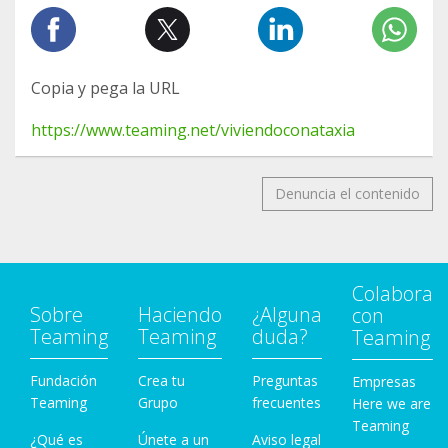
Copia y pega la URL
https://www.teaming.net/viviendoconataxia
Denuncia el contenido
Colabora
Sobre
Haciendo
¿Alguna
con
Teaming
Teaming
duda?
Teaming
Fundación
Crea tu
Preguntas
Empresas
Teaming
Grupo
frecuentes
Here we are
Teaming
¿Qué es
Únete a un
Aviso legal