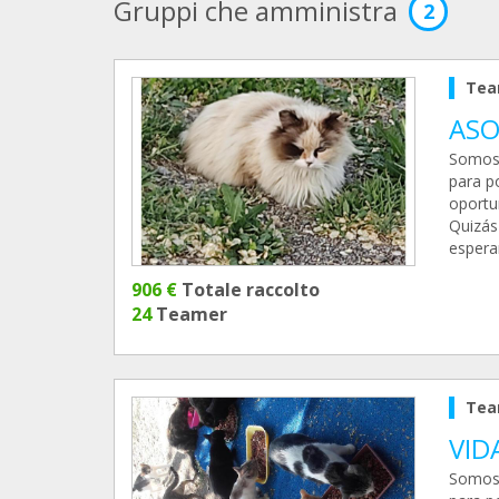
Gruppi che amministra
2
Tea
ASO
Somos 
para p
oportu
Quizás
espera
906 €
Totale raccolto
24
Teamer
Tea
VID
Somos 