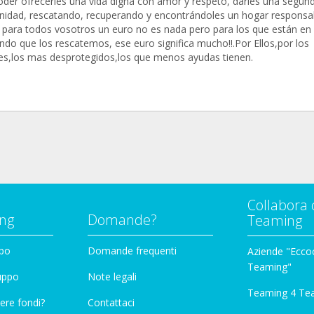
oder ofrecerles una vida digna con amor y respeto, darles una segun
nidad, rescatando, recuperando y encontrándoles un hogar responsab
 para todos vosotros un euro no es nada pero para los que están en
ndo que los rescatemos, ese euro significa mucho!!.Por Ellos,por los
bles,los mas desprotegidos,los que menos ayudas tienen.
Collabora 
ng
Domande?
Teaming
ppo
Domande frequenti
Aziende "Eccoc
Teaming"
ruppo
Note legali
Teaming 4 Te
ere fondi?
Contattaci