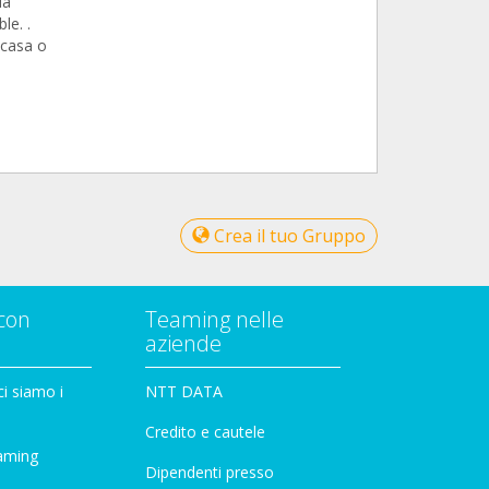
da
le. .
 casa o
Crea il tuo Gruppo
con
Teaming nelle
aziende
i siamo i
NTT DATA
Credito e cautele
aming
Dipendenti presso