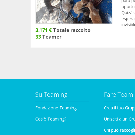
para p
oportu
Quizás
espera
invisi
3.171 €
Totale raccolto
33
Teamer
Su Teaming
Fare Teami
Fondazione Teaming
Crea il tuo Gru
Cos'è Teaming?
Unisciti a un G
Chi può raccogli