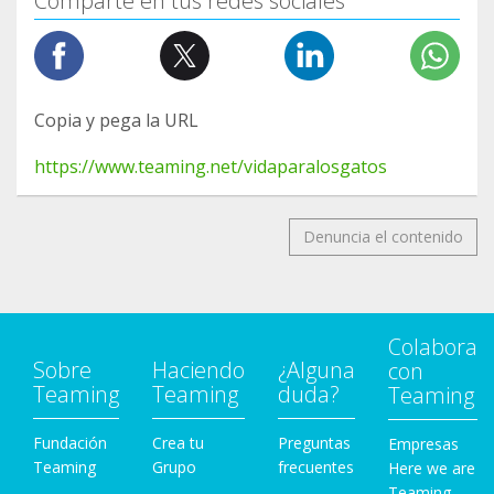
Comparte en tus redes sociales
Copia y pega la URL
https://www.teaming.net/vidaparalosgatos
Denuncia el contenido
Colabora
Sobre
Haciendo
¿Alguna
con
Teaming
Teaming
duda?
Teaming
Fundación
Crea tu
Preguntas
Empresas
Teaming
Grupo
frecuentes
Here we are
Teaming