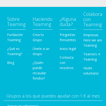
Colabora
Sobre
Haciendo
¿Alguna
con
Teaming
Teaming
duda?
Teaming
Fundación
Crea tu
Preguntas
Empresas
Teaming
Grupo
frecuentes
Here we are
Teaming
¿Qué es
Únete a un
Aviso legal
Teaming?
Grupo
Teamers 4
Contacta
Teaming
Blog
¿Quién
con
puede
nosotros
Hazte
recaudar
voluntario
fondos?
Grupos a los que puedes ayudar con 1 € al mes
Apoyo en adicciones