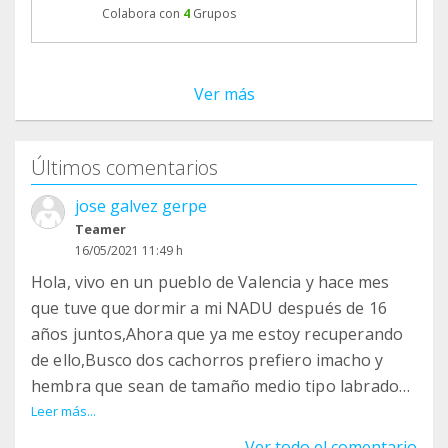
Colabora con
4
Grupos
Ver más
Últimos comentarios
jose galvez gerpe
Teamer
16/05/2021 11:49 h
Hola, vivo en un pueblo de Valencia y hace mes
que tuve que dormir a mi NADU después de 16
años juntos,Ahora que ya me estoy recuperando
de ello,Busco dos cachorros prefiero imacho y
hembra que sean de tamaño medio tipo labrador
o Pastor alemán , algo así, si tenéis algo os
Leer más...
enteráis por favor decírmelo, gracias
Ver todo el comentario