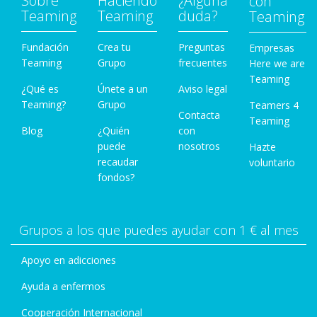
Sobre
Haciendo
¿Alguna
con
Teaming
Teaming
duda?
Teaming
Fundación
Crea tu
Preguntas
Empresas
Teaming
Grupo
frecuentes
Here we are
Teaming
¿Qué es
Únete a un
Aviso legal
Teaming?
Grupo
Teamers 4
Contacta
Teaming
Blog
¿Quién
con
puede
nosotros
Hazte
recaudar
voluntario
fondos?
Grupos a los que puedes ayudar con 1 € al mes
Apoyo en adicciones
Ayuda a enfermos
Cooperación Internacional