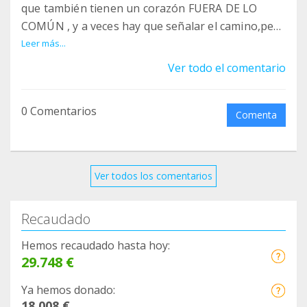
que también tienen un corazón FUERA DE LO
COMÚN , y a veces hay que señalar el camino,pero
caminando. fasgasocial lo hacemos todos,VAMOS!!!
Leer más...
Ver todo el comentario
0 Comentarios
Comenta
Ver todos los comentarios
Recaudado
Hemos recaudado hasta hoy:
29.748 €
Ya hemos donado:
18.008 €