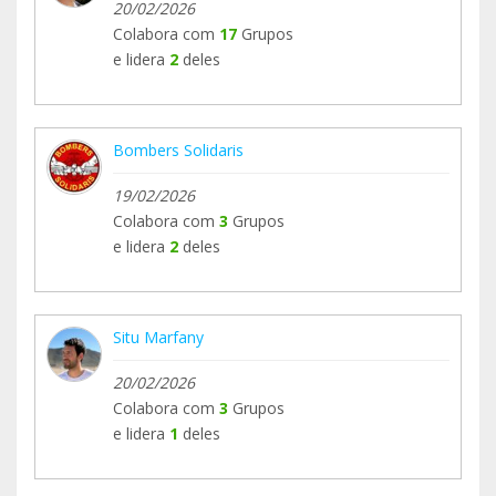
20/02/2026
of Sand."
Colabora com
17
Grupos
Many thanks to all the Teamers and everyone
e lidera
2
deles
who bought the Firefighter For Palestine t-shirt.
Mi grano de arena per donatius més grans:
Bombers Solidaris
https://www.migranodearena.org/reto/aigua-
19/02/2026
aliments-i-ajuda-per-gaza
Colabora com
3
Grupos
Por problemas de derechos de autor, el video en
e lidera
2
deles
Youtube esta sin musica, en Instagram lo teneis
con sonido.
Situ Marfany
20/02/2026
Colabora com
3
Grupos
e lidera
1
deles