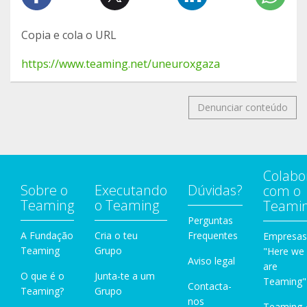
Copia e cola o URL
https://www.teaming.net/uneuroxgaza
Denunciar conteúdo
Colabo
Sobre o
Executando
Dúvidas?
com o
Teaming
o Teaming
Teami
Perguntas
A Fundação
Cria o teu
Frequentes
Empresas
Teaming
Grupo
"Here we
Aviso legal
are
O que é o
Junta-te a um
Teaming"
Contacta-
Teaming?
Grupo
nos
Teaming 