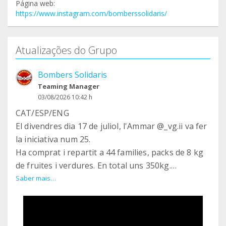
Página web:
https://www.instagram.com/bomberssolidaris/
Atualizações do Grupo
Bombers Solidaris
Teaming Manager
03/08/2026 10:42 h
CAT/ESP/ENG
El divendres dia 17 de juliol, l'Ammar @_vg.ii va fer
la iniciativa num 25.
Ha comprat i repartit a 44 families, packs de 8 kg
de fruites i verdures. En total uns 350kg.
El menjar a Gaza segueix molt car, amb preus que
Saber mais…
superen els Europeus, per això és important
continuar amb l'ajuda.
Us demanem tota l'ajuda possible, ja sogui a