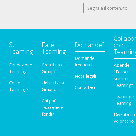
Segnala il contenuto
Collabo
Su
Fare
Domande?
con
Teaming
Teaming
Teamin
Domande
Fondazione
Crea il tuo
frequenti
Aziende
Teaming
Gruppo
"Eccoci
Note legali
siamo i
Cos'è
Unisciti a un
Teaming"
Contattaci
Teaming?
Gruppo
Teaming 4
Chi può
Teaming
raccogliere
fondi?
Diventa un
volontario