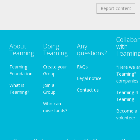
Report content
Collabor
About
Doing
Any
with
Teaming
Teaming
questions?
Teamin
Teaming
Create your
FAQs
"Here we a
Foundation
Group
Teaming"
Legal notice
companies
What is
Join a
Contact us
Teaming?
Group
Teaming 4
Teaming
Who can
raise funds?
Become a
volunteer