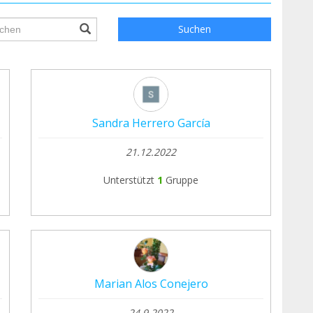
ile.searchForm.search.text???
Suchen
Sandra Herrero García
21.12.2022
Unterstützt
1
Gruppe
Marian Alos Conejero
24.9.2022