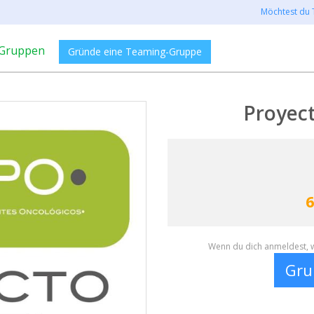
Möchtest du 
Gruppen
Gründe eine Teaming-Gruppe
Proyec
6
Wenn du dich anmeldest, w
Gru