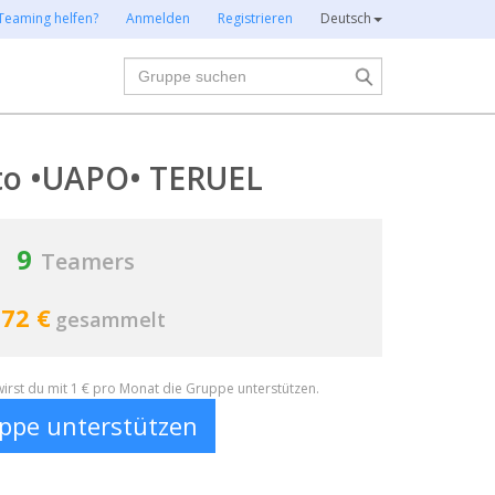
Teaming helfen?
Anmelden
Registrieren
Deutsch
Suche
to •UAPO• TERUEL
9
Teamers
72 €
gesammelt
irst du mit 1 € pro Monat die Gruppe unterstützen.
ppe unterstützen