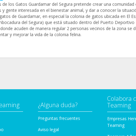
 de los Gatos Guardamar del Segura pretende crear una comunidad 
 y gente interesada en el bienestar animal, y dar a conocer la situaci
 gatos de Guardamar, en especial la colonia de gatos ubicada en El E
bocadura del Segura) que está situado dentro del Puerto Deportivo
donde acuden de manera regular 2 personas vecinos de la zona se d
ntar y mejorar la vida de la colonia felina.
Colabora 
Teaming
¿Alguna duda?
Teaming
Preguntas frecuentes
Empresas Her
Teaming
po
Aviso legal