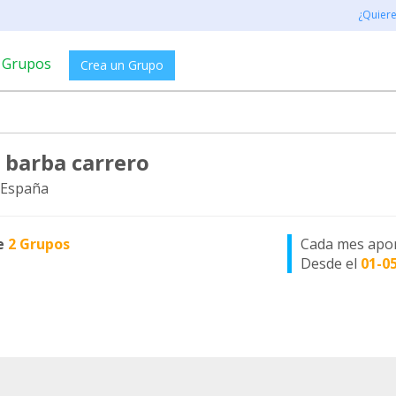
¿Quier
Grupos
Crea un Grupo
a barba carrero
 España
e
2 Grupos
Cada mes apo
Desde el
01-0