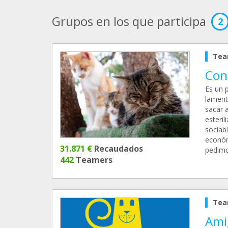
Grupos en los que participa
2
Tea
Con
Es un 
lament
sacar a
esteril
sociabl
económ
31.871 €
Recaudados
pedimo
442
Teamers
Tea
Ami