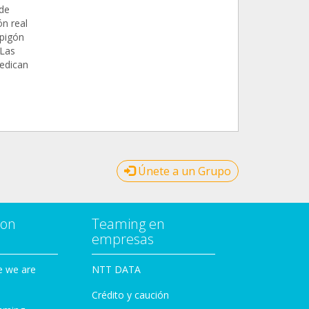
de
ón real
spigón
 Las
edican
Únete a un Grupo
con
Teaming en
empresas
e we are
NTT DATA
Crédito y caución