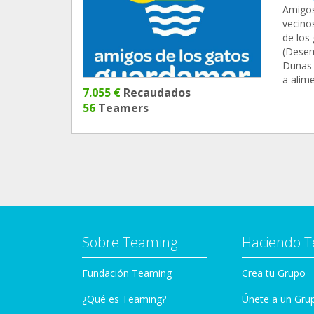
Amigos
vecinos
de los
(Desem
Dunas 
a alime
7.055 €
Recaudados
56
Teamers
Sobre Teaming
Haciendo 
Fundación Teaming
Crea tu Grupo
¿Qué es Teaming?
Únete a un Gru