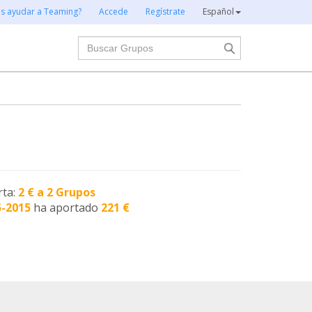
es ayudar a Teaming?
Accede
Regístrate
Español
Buscar
rta:
2 € a 2 Grupos
5-2015
ha aportado
221 €