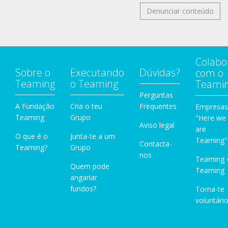
Denunciar conteúdo
Colabo
Sobre o
Executando
Dúvidas?
com o
Teaming
o Teaming
Teami
Perguntas
A Fundação
Cria o teu
Frequentes
Empresas
Teaming
Grupo
"Here we
Aviso legal
are
O que é o
Junta-te a um
Teaming"
Contacta-
Teaming?
Grupo
nos
Teaming 
Quem pode
Teaming
angariar
fundos?
Torna-te
voluntário