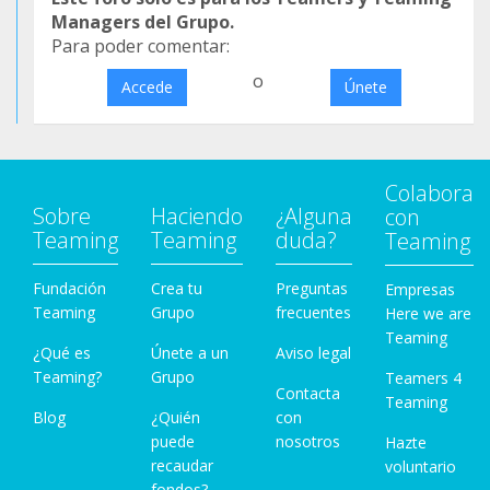
Managers del Grupo.
Para poder comentar:
o
Accede
Únete
Colabora
Sobre
Haciendo
¿Alguna
con
Teaming
Teaming
duda?
Teaming
Fundación
Crea tu
Preguntas
Empresas
Teaming
Grupo
frecuentes
Here we are
Teaming
¿Qué es
Únete a un
Aviso legal
Teaming?
Grupo
Teamers 4
Contacta
Teaming
Blog
¿Quién
con
puede
nosotros
Hazte
recaudar
voluntario
fondos?