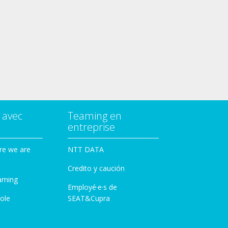
 avec
Teaming en
entreprise
re we are
NTT DATA
Credito y caución
aming
Employé·e·s de
ole
SEAT&Cupra