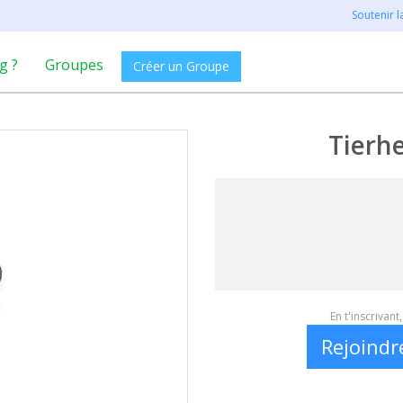
Soutenir 
g ?
Groupes
Créer un Groupe
Tierh
En t'inscrivan
Rejoindr