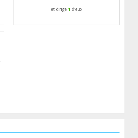
et dirige
1
d'eux