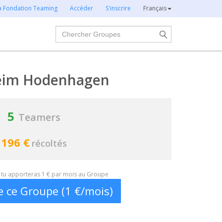
la Fondation Teaming
Accéder
S'inscrire
Français
Chercher
eim Hodenhagen
5
Teamers
196 €
récoltés
t, tu apporteras 1 € par mois au Groupe
e ce Groupe (1 €/mois)