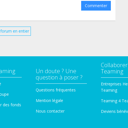
Commenter
e forum en entier
Collaborer
eaming
Un doute ? Une
Teaming
question à poser ?
e
Entreprises He
Questions fréquentes
Teaming
roupe
Mention légale
Teaming 4 Te
er des fonds
Nous contacter
Deviens bénév