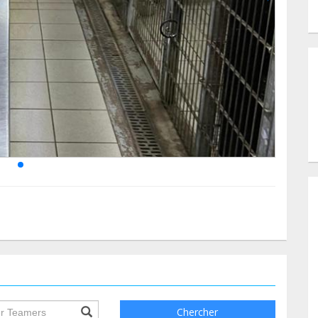
ile.searchForm.search.text???
Chercher