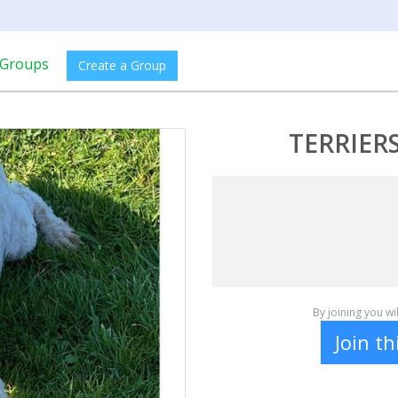
Groups
Create a Group
TERRIER
By joining you w
Join t