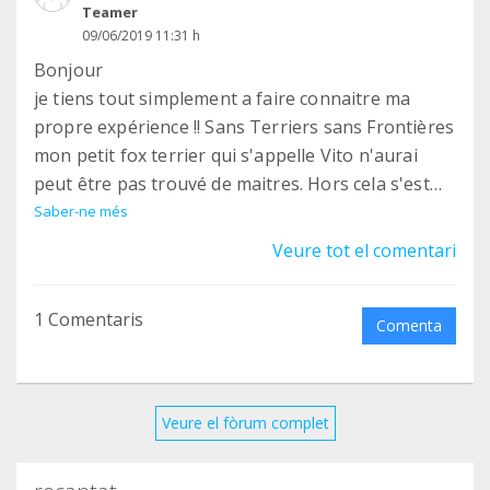
Teamer
09/06/2019 11:31 h
Bonjour
je tiens tout simplement a faire connaitre ma
propre expérience !! Sans Terriers sans Frontières
mon petit fox terrier qui s'appelle Vito n'aurai
peut être pas trouvé de maitres. Hors cela s'est
fait et j'en suis heureuse car malheureusement
Saber-ne més
souffrant d'une maladie dégénérative je ne
Veure tot el comentari
pouvais plus le promener comme il se doit, mes
jambes ne pouvant plus fonctionner
1 Comentaris
normalement j'ai dû prendre une décision qui
Comenta
aujourd'hui encore me fend le cœur!! Je suis donc
de tout cœur avec vos idées qui je trouve sont
expressément nécessaires! je participe donc!
Veure el fòrum complet