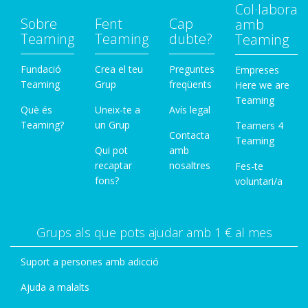
Col·labora
Sobre
Fent
Cap
amb
Teaming
Teaming
dubte?
Teaming
Fundació
Crea el teu
Preguntes
Empreses
Teaming
Grup
freqüents
Here we are
Teaming
Què és
Uneix-te a
Avís legal
Teaming?
un Grup
Teamers 4
Contacta
Teaming
Qui pot
amb
recaptar
nosaltres
Fes-te
fons?
voluntari/a
Grups als que pots ajudar amb 1 € al mes
Suport a persones amb adicció
Ajuda a malalts