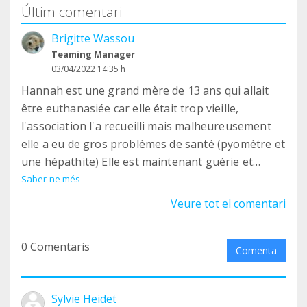
Últim comentari
Brigitte Wassou
Teaming Manager
03/04/2022 14:35 h
Hannah est une grand mère de 13 ans qui allait
être euthanasiée car elle était trop vieille,
l'association l'a recueilli mais malheureusement
elle a eu de gros problèmes de santé (pyomètre et
une hépathite) Elle est maintenant guérie et
recherche sa famille pour la vie mais sans chiens
Saber-ne més
car mamie a ses têtes et n'accepte pas tout le
Veure tot el comentari
monde, les chats par contre lui sont indifférents
0 Comentaris
Comenta
Sylvie Heidet