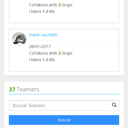
Col·labora amb
2
Grups
i lidera
1
d'ells
marie sacchetti
08/01/2017
Col·labora amb
2
Grups
i lidera
1
d'ells
37
Teamers
groupProfile.searchForm.search.text???
Buscar