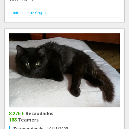
Unirme a este Grupo
8.276 €
Recaudados
168
Teamers
Teamer desde:
10/11/2025