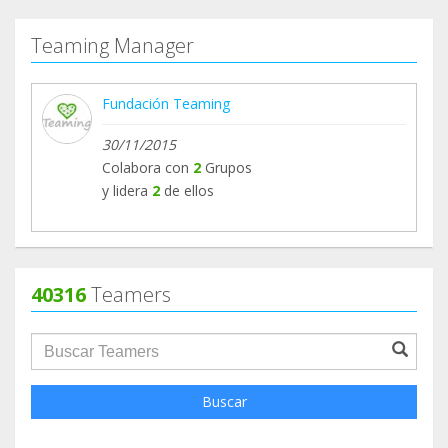
escuelas, donde tienen educación y seguridad.
Antes de empezar a repartirlos muchas niñas
Teaming Manager
habían dejado el colegio e incluso sus familias
barajaban el matrimonio infantil. Ahora las cuatro
Fundación Teaming
escuelas que atienden están llenas. Cuando Eva,
su presidenta, me contó que iba a abrir este
30/11/2015
nuevo Grupo (ya tenían otro para dotar de agua a
Colabora con
2
Grupos
campos de refugiados), me pareció una iniciativa
y lidera
2
de ellos
increíble. Me impactó ver cómo una idea tan
sencilla (dar desayunos en los colegios) podía ser
tan poderosa: este desayuno va más allá de la
alimentación y provoca cambios sociales e incluso
40316
Teamers
estructurales. Me hizo darme cuenta de que un
groupProfile.searchForm.search.text???
euro es algo enorme en todas las partes del
mundo, pero en algunas supone dos desayunos
completos.
Buscar
Otra de las causas que he seguido muy de cerca y