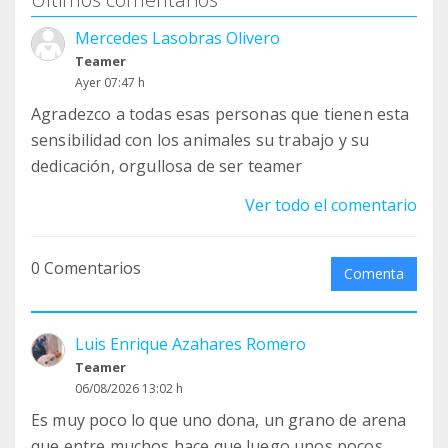
También aprovecho para desearos un feliz
Mercedes Lasobras Olivero
verano.
Teamer
Ayer 07:47 h
Un fuerte abrazo
Agradezco a todas esas personas que tienen esta
sensibilidad con los animales su trabajo y su
[ENG]Hello,
dedicación, orgullosa de ser teamer
I'm Patricia, the Director of Teaming. I've been at
Ver todo el comentario
Teaming for more than 14 years now. In fact, I've
been here since the very beginning, when it was
0 Comentarios
nothing more than a dream that had to become
Comenta
the platform it is today. Because of that, I've had
the privilege of getting to know many social
Luis Enrique Azahares Romero
causes personally, and they are the reason why I
Teamer
could happily spend another 14 years here. Today,
06/08/2026 13:02 h
I'd like to share with you what Teaming—and your
Es muy poco lo que uno dona, un grano de arena
support—means to these causes.
que entre muchos hace que luego unos pocos