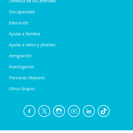
Defensa de los animales
are told that they can.
Discapacidad
At Xamfrà they often say that "culture is a
Educación
universal right." I'd like to add something to that:
"having someone who believes in you" is a
Ayuda a familias
universal right too. Through their one euro,
Ayuda a niños y jóvenes
Teamers make sure that no one who knocks on
Inmigración
Xamfrà's door is ever denied either of those
things.
Investigación
Personas Mayores
All these stories have one thing in common: you.
Otros Grupos
You are the people who make them possible. You
are the ones who sustain these lives, these
achievements and these opportunities. And you
are also the people who bring hope where there
was none before.