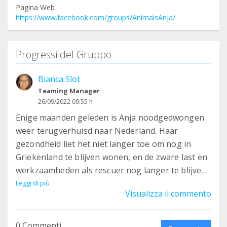
Pagina Web
https://www.facebook.com/groups/AnimalsAnja/
Progressi del Gruppo
Bianca Slot
Teaming Manager
26/09/2022 09:55 h
Enige maanden geleden is Anja noodgedwongen
weer terugverhuisd naar Nederland. Haar
gezondheid liet het niet langer toe om nog in
Griekenland te blijven wonen, en de zware last en
werkzaamheden als rescuer nog langer te blijven
doen. Een keuze die Anja ontzettend aan haar
Leggi di più
Visualizza il commento
hart gaat. Maar... zolang zij nog fosterdieren in NL
en in Griekenland heeft zitten waar zij
verantwoordelijk voor is, is het zeker nog wel van
0 Commenti