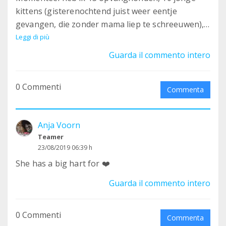
kittens (gisterenochtend juist weer eentje
gevangen, die zonder mama liep te schreeuwen),
4 jongvolwassen katjes ter adoptie en nog 5 eigen
Leggi di più
katten. Oh ja, en nog een aantal wat ik
Guarda il commento intero
'buitenkatten' noem, zwerfkatjes die hier
dagelijks rondhangen of even komen
0 Commenti
eten/drinken. Plus ik voer nog enkele
Commenta
zwerfhonden iets verderop. Pfff wel even genoeg
vind ik.. ”
Anja Voorn
Teamer
23/08/2019 06:39 h
She has a big hart for ❤️
Guarda il commento intero
0 Commenti
Commenta