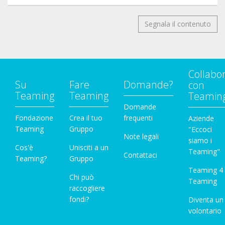
Segnala il contenuto
Collabo
Su
Fare
Domande?
con
Teaming
Teaming
Teamin
Domande
Fondazione
Crea il tuo
frequenti
Aziende
Teaming
Gruppo
"Eccoci
Note legali
siamo i
Cos'è
Unisciti a un
Teaming"
Contattaci
Teaming?
Gruppo
Teaming 4
Chi può
Teaming
raccogliere
fondi?
Diventa un
volontario