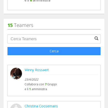
e li
6
amministra
15
Teamers
groupProfile.searchForm.search.text???
Cerca
Winny Rossaert
23/4/2022
Collabora con
7
Gruppi
e li
1
amministra
Christina Coosemans