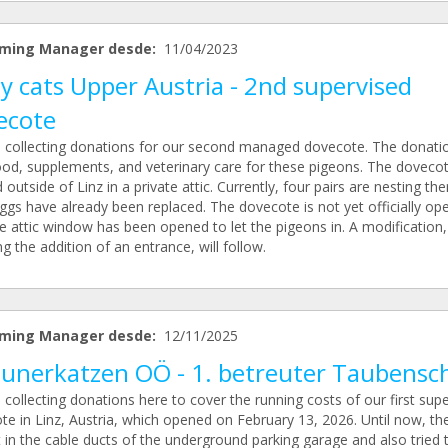
ming Manager desde:
11/04/2023
y cats Upper Austria - 2nd supervised
ecote
 collecting donations for our second managed dovecote. The donatio
ood, supplements, and veterinary care for these pigeons. The dovecot
 outside of Linz in a private attic. Currently, four pairs are nesting the
eggs have already been replaced. The dovecote is not yet officially o
e attic window has been opened to let the pigeons in. A modification,
ng the addition of an entrance, will follow.
ming Manager desde:
12/11/2025
eunerkatzen OÖ - 1. betreuter Taubensc
collecting donations here to cover the running costs of our first sup
te in Linz, Austria, which opened on February 13, 2026. Until now, th
 in the cable ducts of the underground parking garage and also tried t