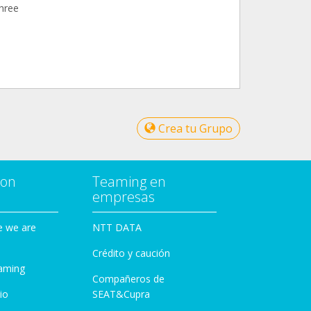
three
Crea tu Grupo
con
Teaming en
empresas
e we are
NTT DATA
Crédito y caución
aming
Compañeros de
io
SEAT&Cupra