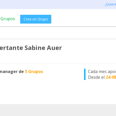
¿Quier
Grupos
Crea un Grupo
ertante Sabine Auer
manager de
5 Grupos
Cada mes apo
Desde el
24-0