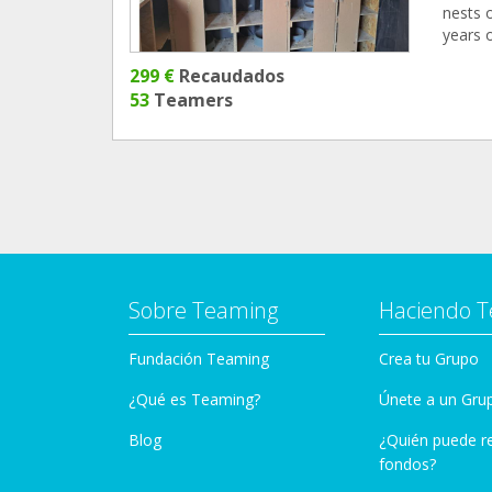
nests o
years o
299 €
Recaudados
53
Teamers
Sobre Teaming
Haciendo 
Fundación Teaming
Crea tu Grupo
¿Qué es Teaming?
Únete a un Gru
Blog
¿Quién puede r
fondos?