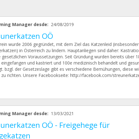
ming Manager desde:
24/08/2019
eunerkatzen OÖ
rein wurde 2006 gegründet, mit dem Ziel das Katzenleid (insbesonder
rkatzen) in Österreich zu lindern. Hauptanliegen sind daher: Kastrati
e gesetzlichen Voraussetzungen. Seit Gründung wurden bereits über 
 eingefangen und kastriert und 100e medizinisch behandelt und gesu
gt. bzgl. der Gesetzeslage gibt es verschiedene Bemühungen, diese w
 zu richten. Unsere Facebookseite: http://facebook.com/streunerkatz
ming Manager desde:
13/03/2021
eunerkatzen OÖ - Freigehege für
egekatzen