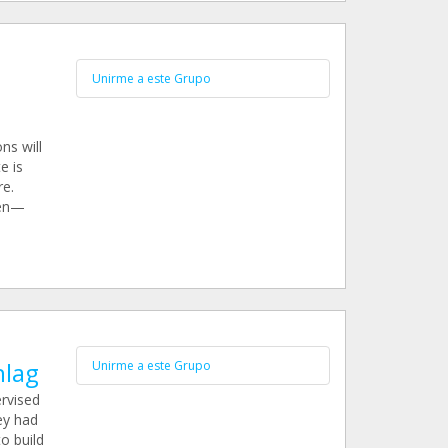
Unirme a este Grupo
ns will
e is
re.
pen—
hlag
Unirme a este Grupo
ervised
ey had
o build