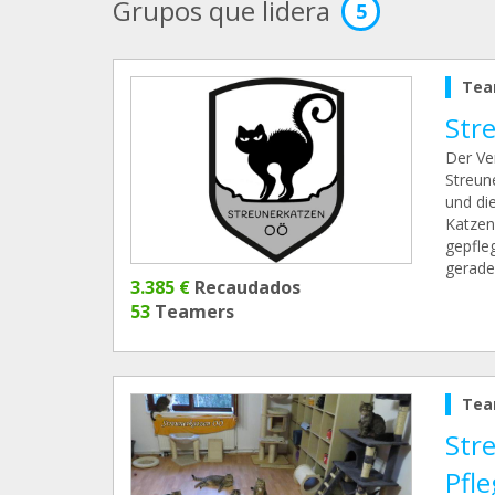
Grupos que lidera
5
Tea
Str
Der Ve
Streune
und di
Katzen
gepfle
gerade
3.385 €
Recaudados
53
Teamers
Tea
Str
Pfl