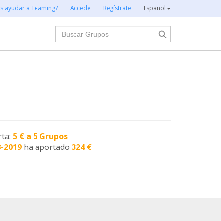
es ayudar a Teaming?
Accede
Regístrate
Español
Buscar
rta:
5 € a 5 Grupos
8-2019
ha aportado
324 €