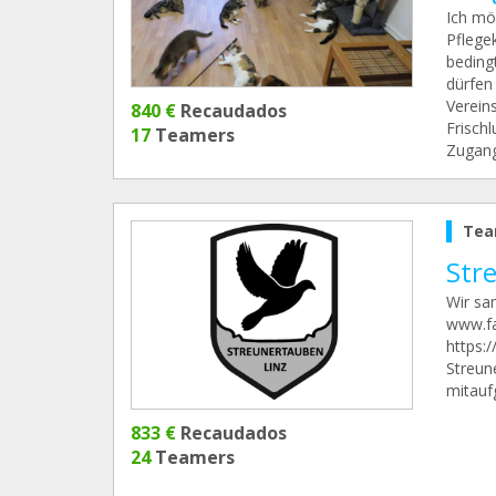
Ich mö
Pflege
beding
dürfen
Verein
840 €
Recaudados
Frisch
17
Teamers
Zugang
Tea
Str
Wir sa
www.fa
https:
Streun
mitauf
833 €
Recaudados
24
Teamers