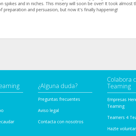
n spikes and in niches. This misery will soon be over! It took almost 
f preparation and persuasion, but now it's finally happening!
Colabora 
Teaming
¿Alguna duda?
Teaming
Preguntas frecuentes
Empresas Her
Teaming
po
Aviso legal
Teamers 4 Te
ecaudar
Contacta con nosotros
Hazte voluntar