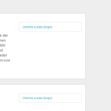
Unirme a este Grupo
e der
onen
1800
nd
ieder
en.ooe
Unirme a este Grupo