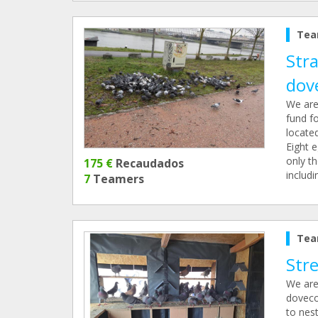
Tea
Stra
dov
We are
fund f
located
Eight 
only th
175 €
Recaudados
includi
7
Teamers
Tea
Str
We are 
doveco
to nest