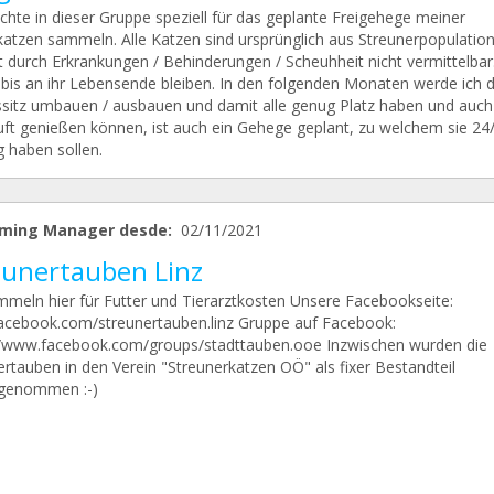
chte in dieser Gruppe speziell für das geplante Freigehege meiner
katzen sammeln. Alle Katzen sind ursprünglich aus Streunerpopulatio
t durch Erkrankungen / Behinderungen / Scheuhheit nicht vermittelbar.
 bis an ihr Lebensende bleiben. In den folgenden Monaten werde ich 
ssitz umbauen / ausbauen und damit alle genug Platz haben und auch
luft genießen können, ist auch ein Gehege geplant, zu welchem sie 24
 haben sollen.
ming Manager desde:
02/11/2021
eunertauben Linz
mmeln hier für Futter und Tierarztkosten Unsere Facebookseite:
cebook.com/streunertauben.linz Gruppe auf Facebook:
//www.facebook.com/groups/stadttauben.ooe Inzwischen wurden die
ertauben in den Verein "Streunerkatzen OÖ" als fixer Bestandteil
genommen :-)