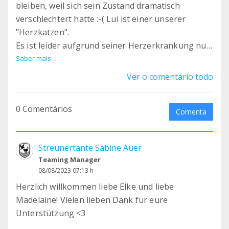
bleiben, weil sich sein Zustand dramatisch
verschlechtert hatte :-( Lui ist einer unserer
"Herzkatzen".
Es ist leider aufgrund seiner Herzerkrankung nur
eine Frage der Zeit, wann wir ihn gehen lassen
Saber mais…
müssen. Bis dahin soll es ihm aber an nichts
Ver o comentário todo
fehlen und er solls so schön wie möglich haben.
Lui kam 2019 im Alter von ca. 4 Wochen mit seinen
0 Comentários
Geschwistern zu uns (auch die anderen haben
Comenta
Herzerkrankungen :-( )
Streunertante Sabine Auer
Teaming Manager
08/08/2023 07:13 h
Herzlich willkommen liebe Elke und liebe
Madelaine! Vielen lieben Dank für eure
Unterstützung <3