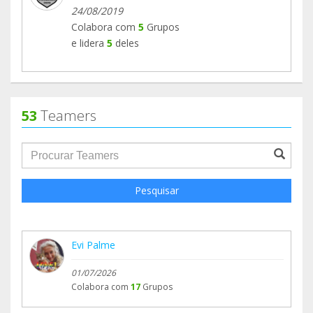
24/08/2019
Colabora com
5
Grupos
e lidera
5
deles
53
Teamers
groupProfile.searchForm.search.text???
Pesquisar
Evi Palme
01/07/2026
Colabora com
17
Grupos