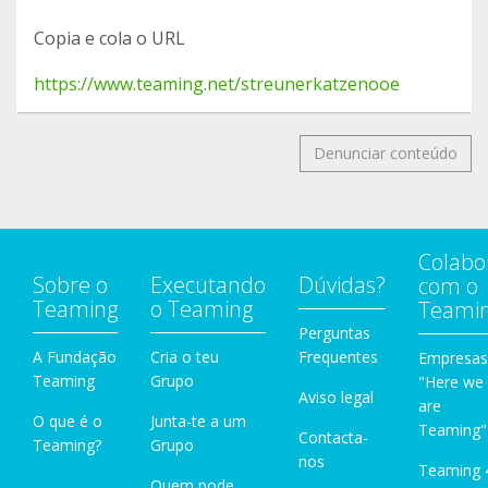
Copia e cola o URL
https://www.teaming.net/streunerkatzenooe
Denunciar conteúdo
Colabo
Sobre o
Executando
Dúvidas?
com o
Teaming
o Teaming
Teami
Perguntas
A Fundação
Cria o teu
Frequentes
Empresas
Teaming
Grupo
"Here we
Aviso legal
are
O que é o
Junta-te a um
Teaming"
Contacta-
Teaming?
Grupo
nos
Teaming 
Quem pode