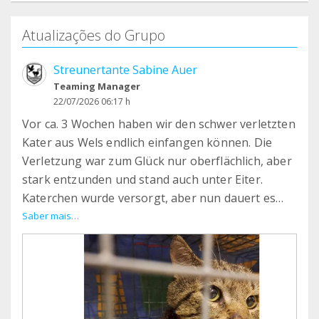
Atualizações do Grupo
Streunertante Sabine Auer
Teaming Manager
22/07/2026 06:17 h
Vor ca. 3 Wochen haben wir den schwer verletzten
Kater aus Wels endlich einfangen können. Die
Verletzung war zum Glück nur oberflächlich, aber
stark entzunden und stand auch unter Eiter.
Katerchen wurde versorgt, aber nun dauert es
einige Zeit, bis die mehr als handflächengroße
Saber mais…
Wunde am Hals vernünftig zuheilt.
Bisher ist er ein sehr angenehmer Patient.
Allerdings pfaucht und knurrt er immer, wenn er
jemanden sieht. Deshalb lassen wir ihn großteils
in Ruhe. Aber er frisst brav und der Durchfall ist