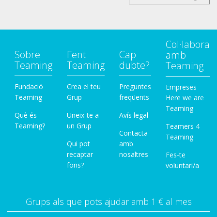
Col·labora
Sobre
Fent
Cap
amb
Teaming
Teaming
dubte?
Teaming
Fundació
Crea el teu
Preguntes
Empreses
Teaming
Grup
freqüents
Here we are
Teaming
Què és
Uneix-te a
Avís legal
Teaming?
un Grup
Teamers 4
Contacta
Teaming
Qui pot
amb
recaptar
nosaltres
Fes-te
fons?
voluntari/a
Grups als que pots ajudar amb 1 € al mes