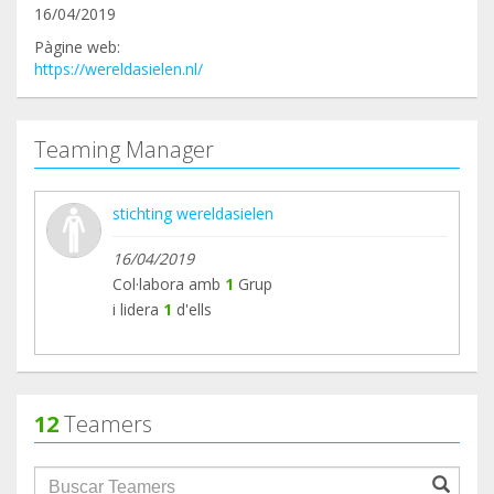
16/04/2019
Pàgine web:
https://wereldasielen.nl/
Teaming Manager
stichting wereldasielen
16/04/2019
Col·labora amb
1
Grup
i lidera
1
d'ells
12
Teamers
groupProfile.searchForm.search.text???