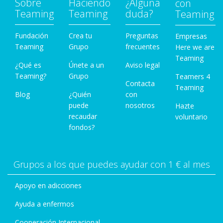
Sobre
Haciendo
¿Alguna
con
Teaming
Teaming
duda?
Teaming
Fundación
Crea tu
Preguntas
Empresas
Teaming
Grupo
frecuentes
Here we are
Teaming
¿Qué es
Únete a un
Aviso legal
Teaming?
Grupo
Teamers 4
Contacta
Teaming
Blog
¿Quién
con
puede
nosotros
Hazte
recaudar
voluntario
fondos?
Grupos a los que puedes ayudar con 1 € al mes
Apoyo en adicciones
Ayuda a enfermos
Cooperación Internacional