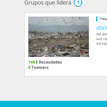
Grupos que lidera
1
Tea
sti
We are
and cat
We help
744 €
Recaudados
8
Teamers