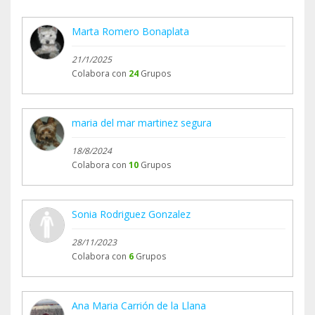
https://www.facebook.com/cerverolopez/media_se
t?
Marta Romero Bonaplata
set=a.10206803565041488.1073742055.164664144
21/1/2025
7&type=3
Colabora con
24
Grupos
https://www.facebook.com/cerverolopez/media_se
t?
maria del mar martinez segura
set=a.10206826403132426.1073742056.164664144
18/8/2024
7&type=3
Colabora con
10
Grupos
Sonia Rodriguez Gonzalez
28/11/2023
Colabora con
6
Grupos
Ana Maria Carrión de la Llana