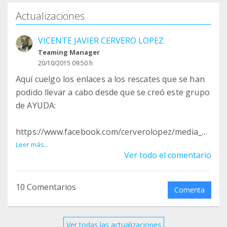
Actualizaciones
VICENTE JAVIER CERVERO LOPEZ
Teaming Manager
20/10/2015 09:50 h
Aquí cuelgo los enlaces a los rescates que se han
podido llevar a cabo desde que se creó este grupo
de AYUDA:
https://www.facebook.com/cerverolopez/media_se
t?
Leer más...
Ver todo el comentario
set=a.10206734735160784.1073742047.164664144
7&type=3
10 Comentarios
Comenta
https://www.facebook.com/cerverolopez/media_se
t?
set=a.10206739984412012.1073742048.164664144
Ver todas las actualizaciones