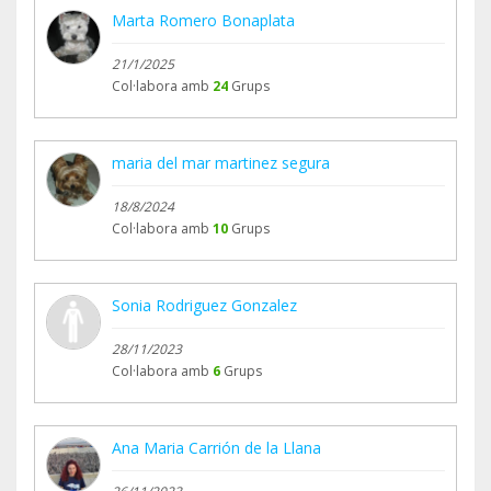
t?
Marta Romero Bonaplata
set=a.10206803565041488.1073742055.164664144
21/1/2025
7&type=3
Col·labora amb
24
Grups
https://www.facebook.com/cerverolopez/media_se
t?
maria del mar martinez segura
set=a.10206826403132426.1073742056.164664144
18/8/2024
7&type=3
Col·labora amb
10
Grups
Sonia Rodriguez Gonzalez
28/11/2023
Col·labora amb
6
Grups
Ana Maria Carrión de la Llana