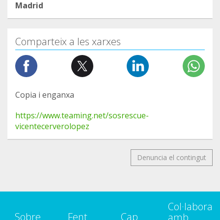
Madrid
Comparteix a les xarxes
Copia i enganxa
https://www.teaming.net/sosrescue-
vicentecerverolopez
Denuncia el contingut
Col·labora
Sobre
Fent
Cap
amb