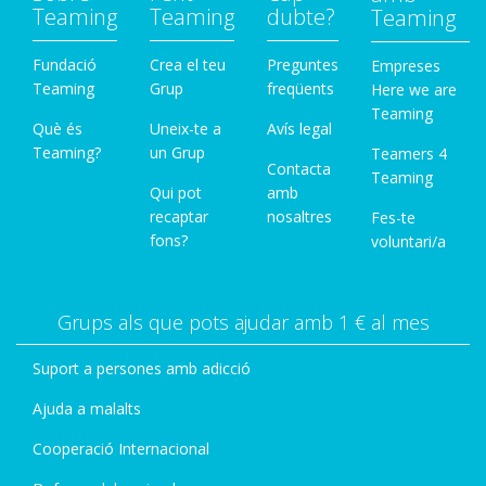
Teaming
Teaming
dubte?
Teaming
Fundació
Crea el teu
Preguntes
Empreses
Teaming
Grup
freqüents
Here we are
Teaming
Què és
Uneix-te a
Avís legal
Teaming?
un Grup
Teamers 4
Contacta
Teaming
Qui pot
amb
recaptar
nosaltres
Fes-te
fons?
voluntari/a
Grups als que pots ajudar amb 1 € al mes
Suport a persones amb adicció
Ajuda a malalts
Cooperació Internacional