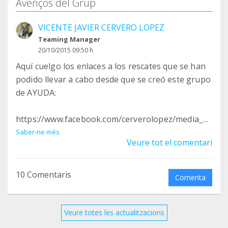
Avenços del Grup
VICENTE JAVIER CERVERO LOPEZ
Teaming Manager
20/10/2015 09:50 h
Aquí cuelgo los enlaces a los rescates que se han
podido llevar a cabo desde que se creó este grupo
de AYUDA:
https://www.facebook.com/cerverolopez/media_se
t?
Saber-ne més
Veure tot el comentari
set=a.10206734735160784.1073742047.164664144
7&type=3
10 Comentaris
Comenta
https://www.facebook.com/cerverolopez/media_se
t?
set=a.10206739984412012.1073742048.164664144
Veure totes les actualitzacions
7&type=3