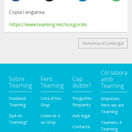
Copia i enganxa
https://www.teaming.net/sosgordis
Denuncia el contingut
Col·labora
Sobre
Fent
Cap
amb
Teaming
Teaming
dubte?
Teaming
Fundació
Crea el teu
Preguntes
Empreses
Teaming
Grup
freqüents
Here we are
Teaming
Què és
Uneix-te a
Avís legal
Teaming?
un Grup
Teamers 4
Contacta
Teaming