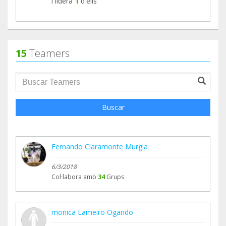
i lidera
1
d'ells
15
Teamers
groupProfile.searchForm.search.text???
Buscar
Fernando Claramonte Murgia
6/3/2018
Col·labora amb
34
Grups
monica Lameiro Ogando