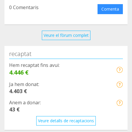
0 Comentaris
Comenta
Gracias!
Josep
Veure el fòrum complet
637570018
recaptat
josepm.anguera@ gmail.com
Hem recaptat fins avui:
4.446 €
Ja hem donat:
4.403 €
Anem a donar:
43 €
Veure detalls de recaptacions