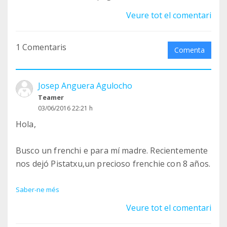
Veure tot el comentari
1 Comentaris
Comenta
Josep Anguera Agulocho
Teamer
03/06/2016 22:21 h
Hola,
Busco un frenchi e para mí madre. Recientemente
nos dejó Pistatxu,un precioso frenchie con 8 años.
Me encantaría animar a mi madre adoptando otro.
Saber-ne més
Estamos en Barcelona.
Veure tot el comentari