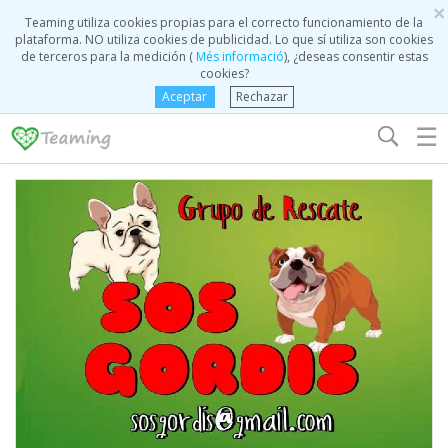
×
Teaming utiliza cookies propias para el correcto funcionamiento de la
plataforma. NO utiliza cookies de publicidad. Lo que sí utiliza son cookies
de terceros para la medición (
Més informació
), ¿deseas consentir estas
cookies?
Aceptar
Rechazar
☰