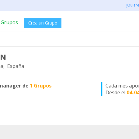
¿Quier
Grupos
Crea un Grupo
DN
a, España
manager de
1 Grupos
Cada mes apo
Desde el
04-0