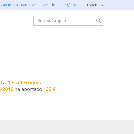
es ayudar a Teaming?
Accede
Regístrate
Español
Buscar
rta:
1 € a 1 Grupos
4-2016
ha aportado
133 €