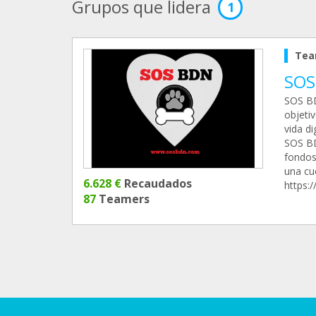
Grupos que lidera
1
Tea
SOS
SOS BD
objetiv
vida d
SOS BD
fondos
una cu
6.628 €
Recaudados
https:
87
Teamers