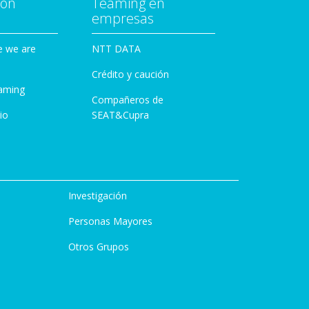
con
Teaming en
empresas
e we are
NTT DATA
Crédito y caución
aming
Compañeros de
io
SEAT&Cupra
Investigación
Personas Mayores
Otros Grupos