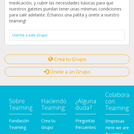
medicación, y cubrir las necesidades básicas para que
nuestros gatetes puedan tener unas mínimas condiciones
para salir adelante. Échanos una patita y únete a nuestro
teaming!
Unirme a este Grupo
Crea tu Grupo
Únete a un Grupo
Colabora
Sobre
Haciendo
¿Alguna
con
Teaming
Teaming
duda?
Teaming
Fundación
Crea tu
Preguntas
Empresas
Teaming
Grupo
frecuentes
Here we are