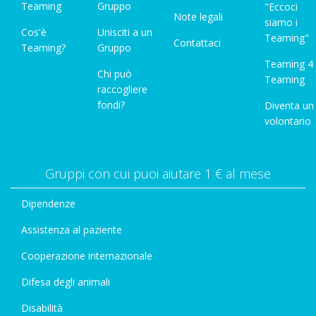
Teaming
Gruppo
"Eccoci
Note legali
siamo i
Cos'è
Unisciti a un
Teaming"
Contattaci
Teaming?
Gruppo
Teaming 4
Chi può
Teaming
raccogliere
fondi?
Diventa un
volontario
Gruppi con cui puoi aiutare 1 € al mese
Dipendenze
Assistenza al paziente
Cooperazione internazionale
Difesa degli animali
Disabilità