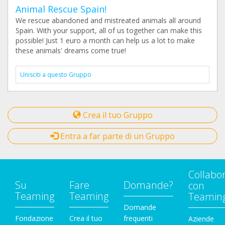
Animal Rescue Spain!
We rescue abandoned and mistreated animals all around
Spain. With your support, all of us together can make this
possible! Just 1 euro a month can help us a lot to make
these animals' dreams come true!
Unisciti a questo Gruppo
Crea il tuo Gruppo
Entra a far parte di un Gruppo
Collabo
Su
Fare
Domande?
con
Teaming
Teaming
Teamin
Domande
Fondazione
Crea il tuo
frequenti
Aziende