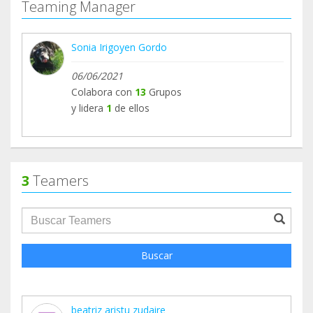
Teaming Manager
Sonia Irigoyen Gordo
06/06/2021
Colabora con
13
Grupos
y lidera
1
de ellos
3
Teamers
groupProfile.searchForm.search.text???
Buscar
beatriz aristu zudaire