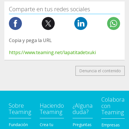
Comparte en tus redes sociales
Copia y pega la URL
https://www.teaming.net/lapatitadetxuki
Denuncia el contenido
Colabora
Sobre
Haciendo
¿Alguna
con
Teaming
Teaming
duda?
Teaming
Fundación
Crea tu
Preguntas
Empresas