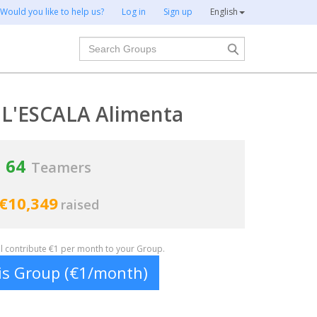
Would you like to help us?
Log in
Sign up
English
Search
 L'ESCALA Alimenta
64
Teamers
€10,349
raised
ill contribute €1 per month to your Group.
his Group (€1/month)