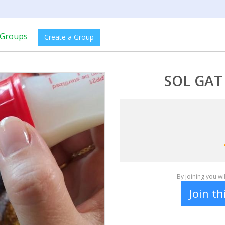
Groups
Create a Group
SOL GAT
By joining you w
Join t