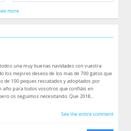
See more
a todos una muy buenas navidades con vuestra
do los mejores deseos de los mas de 700 gatos que
ás de 100 peques rescatados y adoptados por
 año para todos vosotros que confiáis en
pero os seguimos necesitando. Que 2018
 teamers para poder ayudar a nuestros peludos
See the entire comment
 felicitación. GRACIAS!