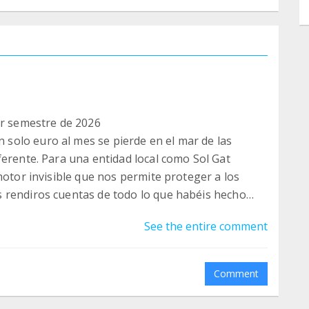
1er semestre de 2026
olo euro al mes se pierde en el mar de las
ferente. Para una entidad local como Sol Gat
motor invisible que nos permite proteger a los
 rendiros cuentas de todo lo que habéis hecho
año. Gracias a vosotros, hemos cerrado estos
See the entire comment
agníficas:
a eficaz la población y garantizando la salud de
Comment
ogar definitivo para 39 felinos (¡la gran mayoría
encontrado una segunda oportunidad!).