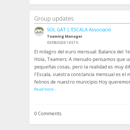
Group updates
SOL GAT L'ESCALA Associació
Teaming Manager
03/08/2026 14:57 h
El milagro del euro mensual: Balance del 
Hola, Teamers: A menudo pensamos que un s
pequeñas cosas, pero la realidad es muy di
l'Escala, vuestra constancia mensual es el 
felinos de nuestro municipio.Hoy queremos
posible durante este primer semestre del 
Read more...
primeros 6 meses con unas cifras vitales m
71 gatos esterilizados: Controlando de form
las colonias.
0 Comments
39 gatos adoptados: Hemos conseguido un h
de los cuales han sido cachorros que han 