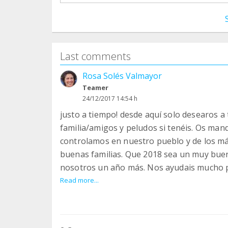
Last comments
Rosa Solés Valmayor
Teamer
24/12/2017 14:54 h
justo a tiempo! desde aquí solo desearos 
familia/amigos y peludos si tenéis. Os man
controlamos en nuestro pueblo y de los m
buenas familias. Que 2018 sea un muy buen
nosotros un año más. Nos ayudais mucho 
tengamos menos gatos sin controlar y más
Read more...
que poco a poco todo suma.
Un abrazo muy fuerte y os dejo con nuestra