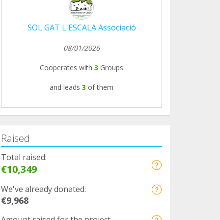
SOL GAT L'ESCALA Associació
08/01/2026
Cooperates with
3
Groups
and leads
3
of them
Raised
Total raised:
€10,349
We've already donated:
€9,968
Amount raised for the project