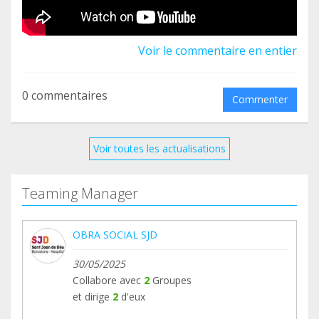
grupo y ayudar a que más niños y niñas puedan
llegar a tener ese diagnóstico que tanto se
Voir le commentaire en entier
merecen a través del Programa de Pacientes Sin
Diagnóstico en el Hospital Sant Joan de Déu!
0 commentaires
Commenter
Voir toutes les actualisations
Teaming Manager
OBRA SOCIAL SJD
30/05/2025
Collabore avec
2
Groupes
et dirige
2
d'eux