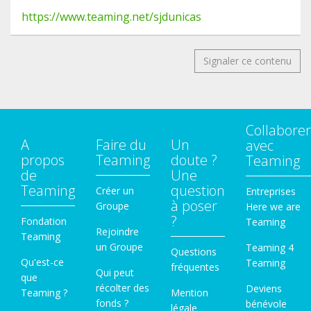
https://www.teaming.net/sjdunicas
Signaler ce contenu
Collaborer
A
Faire du
Un
avec
propos
Teaming
doute ?
Teaming
de
Une
Teaming
question
Créer un
Entreprises
à poser
Groupe
Here we are
?
Fondation
Teaming
Rejoindre
Teaming
un Groupe
Teaming 4
Questions
Qu'est-ce
Teaming
fréquentes
Qui peut
que
récolter des
Deviens
Teaming ?
Mention
fonds ?
bénévole
légale