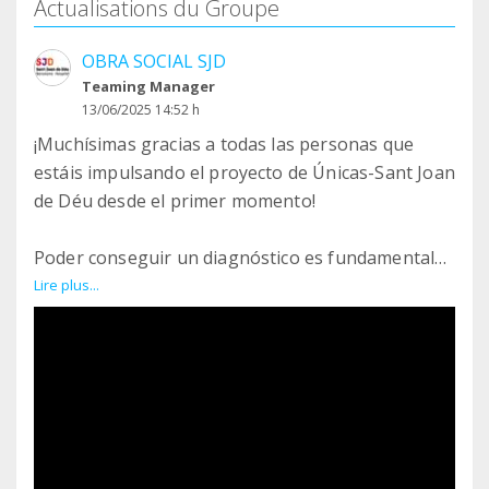
Actualisations du Groupe
OBRA SOCIAL SJD
Teaming Manager
13/06/2025 14:52 h
¡Muchísimas gracias a todas las personas que
estáis impulsando el proyecto de Únicas-Sant Joan
de Déu desde el primer momento!
Poder conseguir un diagnóstico es fundamental
para los miles de niños y niñas en España que
Lire plus...
todavía no saben qué enfermedad rara tienen. La
búsqueda se alarga de media 6 años en España.
Un tiempo demasiado largo para poder llegar a
saber qué le pasa a tu hijo o hija y poder acceder a
algún tratamiento que pueda ayudarle, si existe.
Por eso, ¡muchísimas gracias formar parte de este