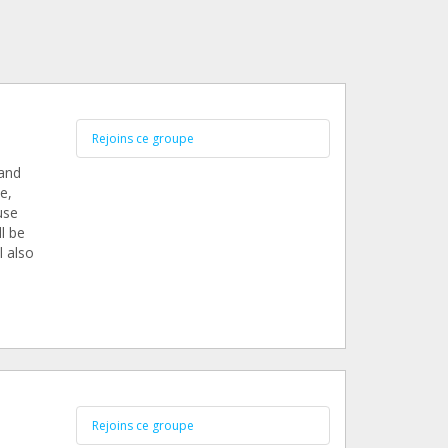
Rejoins ce groupe
 and
e,
use
l be
l also
Rejoins ce groupe