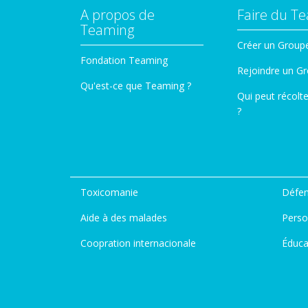
A propos de
Faire du T
Teaming
Créer un Group
Fondation Teaming
Rejoindre un G
Qu'est-ce que Teaming ?
Qui peut récolt
?
Toxicomanie
Défen
Aide à des malades
Perso
Coopration internacionale
Éduca