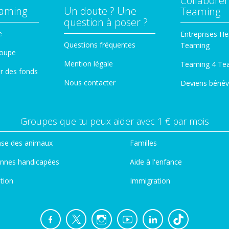
Collaborer
eaming
Un doute ? Une
Teaming
question à poser ?
e
Entreprises He
Questions fréquentes
Teaming
roupe
Mention légale
Teaming 4 Te
er des fonds
Nous contacter
Deviens bénév
Groupes que tu peux aider avec 1 € par mois
se des animaux
Familles
nnes handicapées
Aide à l'enfance
tion
Immigration