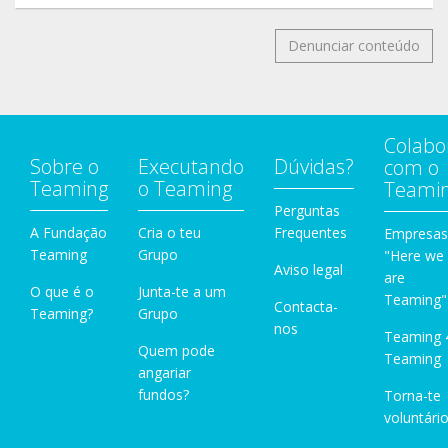
Denunciar conteúdo
Colabo
Sobre o
Executando
Dúvidas?
com o
Teaming
o Teaming
Teami
Perguntas
A Fundação
Cria o teu
Frequentes
Empresas
Teaming
Grupo
"Here we
Aviso legal
are
O que é o
Junta-te a um
Teaming"
Contacta-
Teaming?
Grupo
nos
Teaming 
Quem pode
Teaming
angariar
fundos?
Torna-te
voluntário