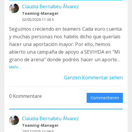
Claudia Bernabéu Álvarez
Teaming-Manager
02/05/2026 11:38 h
Seguimos creciendo en teamers Cada euro cuenta
y muchas personas nos habéis dicho que queríais
hacer una aportación mayor. Por ello, hemos
abierto una campaña de apoyo a SEVIHDA en "Mi
grano de arena" donde podréis hacer un aporte
extra puntual o mensual:
Mehr...
https://www.migranodearena.org/usuario/sevihda
Ganzen Kommentar sehen
/dona
0 Kommentare
Muchas gracias
Kommentieren
Claudia Bernabéu Álvarez
Teaming-Manager
29/12/2025 11:06 h