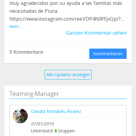
muy agradecidos por su ayuda a las familias más
necesitadas de Piura:
https://www.instagram.com/reel/DP4N8fFjvQp/?
igsh=MWpucHUyczUxc29lMA==
Mehr...
Ganzen Kommentar sehen
0 Kommentare
Kommentieren
Alle Updates anzeigen
Teaming-Manager
Claudia Bernabéu Álvarez
07/01/2019
Unterstützt
8
Gruppen