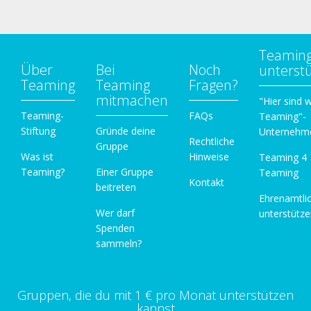
Teamin
Über
Bei
Noch
unterst
Teaming
Teaming
Fragen?
mitmachen
"Hier sind w
Teaming-
FAQs
Teaming"-
Stiftung
Gründe deine
Unternehm
Rechtliche
Gruppe
Was ist
Hinweise
Teaming 4
Teaming?
Einer Gruppe
Teaming
Kontakt
beitreten
Ehrenamtli
Wer darf
unterstütz
Spenden
sammeln?
Gruppen, die du mit 1 € pro Monat unterstützen
kannst