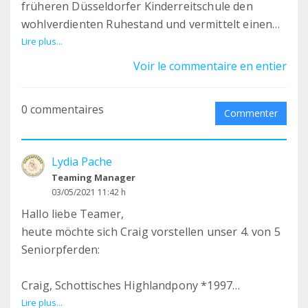
früheren Düsseldorfer Kinderreitschule den
wohlverdienten Ruhestand und vermittelt einen
wertschätzenden Umgang mit den alten Pferden
Lire plus...
und Ponys. Denn das haben die Tiere verdient.
Voir le commentaire en entier
Schließlich haben sie lange Jahre viele
Kinderherzen glücklich gemacht - und das sollen
0 commentaires
sie auch weiterhin tun. Doch dazu brauchen die
Commenter
Tiere jetzt unsere und Ihre Unterstützung.
Lydia Pache
Auf Gut Rodeberg in Düsseldorf erfahren Kinder,
Teaming Manager
aber auch Erwachsene, dass man mit alten
03/05/2021 11:42 h
Pferden, die nicht mehr geritten werden können,
Hallo liebe Teamer,
immer noch viel Spaß haben und tolle Sachen
heute möchte sich Craig vorstellen unser 4. von 5
machen kann. Die Tiere freuen sich z. B. auf
Seniorpferden:
Waldspaziergänge, Bodenarbeit, Pferdeparcours
und viele neue Aufgaben und helfen uns
Craig, Schottisches Highlandpony *1997
Menschen, die Pferdesprache zu erlernen, in der
Lire plus...