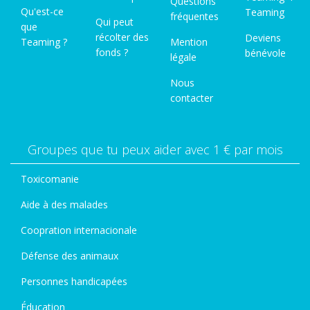
Questions
Qu'est-ce
Teaming
fréquentes
Qui peut
que
récolter des
Deviens
Teaming ?
Mention
fonds ?
bénévole
légale
Nous
contacter
Groupes que tu peux aider avec 1 € par mois
Toxicomanie
Aide à des malades
Coopration internacionale
Défense des animaux
Personnes handicapées
Éducation