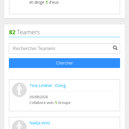
et dirige
1
d'eux
82
Teamers
groupProfile.searchForm.search.text???
Chercher
Tina Lindner -Osing
05/08/2026
Collabore avec
1
Groupe
Nadja Arns