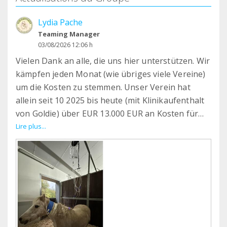
Lydia Pache
Teaming Manager
03/08/2026 12:06 h
Vielen Dank an alle, die uns hier unterstützen. Wir
kämpfen jeden Monat (wie übriges viele Vereine)
um die Kosten zu stemmen. Unser Verein hat
allein seit 10 2025 bis heute (mit Klinikaufenthalt
von Goldie) über EUR 13.000 EUR an Kosten für
Tierarzt und Klinik aufbringen müssen. Das sind
Lire plus...
die ganzen Medikamente und Nahrungszusätze
noch nicht eingerechnet. Ohne Spenden könnten
wir die Versorgung der Pferde nicht leisten.
Danke im Namen von:
Rio❤️Empire❤️Hanni❤️Caity❤️Träumer❤️Monty❤️
Piet❤️Walaika❤️Goldi❤️Max❤️Lou❤️