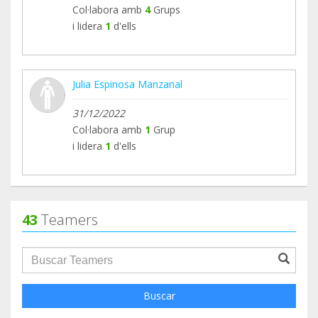
Col·labora amb
4
Grups
i lidera
1
d'ells
Julia Espinosa Manzanal
31/12/2022
Col·labora amb
1
Grup
i lidera
1
d'ells
43
Teamers
groupProfile.searchForm.search.text???
Buscar