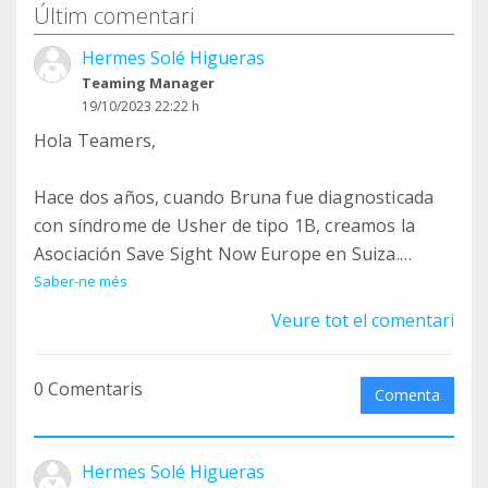
Últim comentari
Hermes Solé Higueras
Teaming Manager
19/10/2023 22:22 h
Hola Teamers,
Hace dos años, cuando Bruna fue diagnosticada
con síndrome de Usher de tipo 1B, creamos la
Asociación Save Sight Now Europe en Suiza.
Ahora nos hace muy felices anunciaros que damos
Saber-ne més
un paso más, hemos creado una Fundación para
Veure tot el comentari
que Save Sight Now Europe pueda operar en todo
el estado español y la presentaremos en
0 Comentaris
Barcelona el 7 de noviembre.
Comenta
Aquí tienes el enlace del evento: La Nit de la Visió.
Hermes Solé Higueras