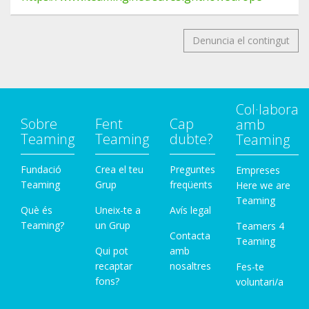
Denuncia el contingut
Col·labora
Sobre
Fent
Cap
amb
Teaming
Teaming
dubte?
Teaming
Fundació
Crea el teu
Preguntes
Empreses
Teaming
Grup
freqüents
Here we are
Teaming
Què és
Uneix-te a
Avís legal
Teaming?
un Grup
Teamers 4
Contacta
Teaming
Qui pot
amb
recaptar
nosaltres
Fes-te
fons?
voluntari/a