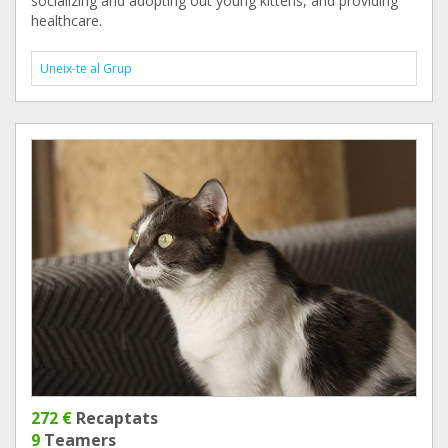
socializing and adopting out young kittens, and providing
healthcare.
Uneix-te al Grup
272 €
Recaptats
9
Teamers