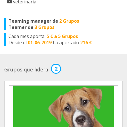
veterinaria
Teaming manager de
2 Grupos
Teamer de
3 Grupos
Cada mes aporta:
5 € a 5 Grupos
Desde el
01-06-2019
ha aportado
216 €
2
Grupos que lidera