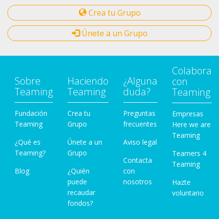
Crea tu Grupo
Únete a un Grupo
Colabora
Sobre
Haciendo
¿Alguna
con
Teaming
Teaming
duda?
Teaming
Fundación
Crea tu
Preguntas
Empresas
Teaming
Grupo
frecuentes
Here we are
Teaming
¿Qué es
Únete a un
Aviso legal
Teaming?
Grupo
Teamers 4
Contacta
Teaming
Blog
¿Quién
con
puede
nosotros
Hazte
recaudar
voluntario
fondos?