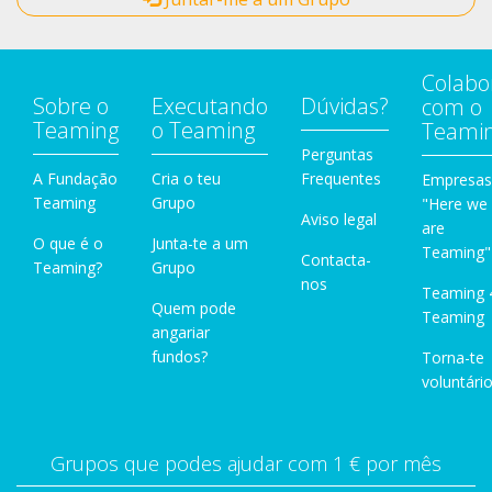
Colabo
Sobre o
Executando
Dúvidas?
com o
Teaming
o Teaming
Teami
Perguntas
A Fundação
Cria o teu
Frequentes
Empresas
Teaming
Grupo
"Here we
Aviso legal
are
O que é o
Junta-te a um
Teaming"
Contacta-
Teaming?
Grupo
nos
Teaming 
Quem pode
Teaming
angariar
fundos?
Torna-te
voluntário
Grupos que podes ajudar com 1 € por mês