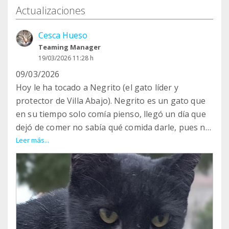
Actualizaciones
Cesca Hueso
Teaming Manager
19/03/2026 11:28 h
09/03/2026
Hoy le ha tocado a Negrito (el gato líder y
protector de Villa Abajo). Negrito es un gato que
en su tiempo solo comía pienso, llegó un día que
dejó de comer no sabía qué comida darle, pues no
le gustaba ninguna. Las chuches si las comía y
Leer más...
dejó de comerlas también. Empezó a adelgazar y
hacer muecas mientras comía. Tomé la decisión de
llevarlo al vete aunque no sabía cómo cogerlo, es
un gato esquivo que no se deja ni tocar y la jaula
trampa ya la conocía. Mi compañera con años de
experiencia se prestó a ayudarme a cogerlo con la