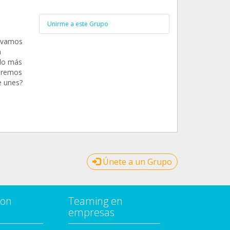
Unirme a este Grupo
levamos
a
do más
uiremos
e unes?
Únete a un Grupo
con
Teaming en
empresas