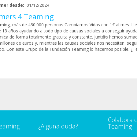
mer desde:
01/12/2024
mers 4 Teaming
ming, más de 430.000 personas Cambiamos Vidas con 1€ al mes. L
 13 años ayudando a todo tipo de causas sociales a conseguir ayud
ica de forma totalmente gratuita y constante. Junt@s hemos suma
millones de euros y, mientras las causas sociales nos necesiten, seg
ado. Con este Grupo de la Fundación Teaming lo hacemos posible. ¿T
Colabora 
Teaming
¿Alguna duda?
Teaming