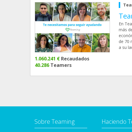
Tea
Tea
En Tea
más de
económ
de 70 
a su l
1.060.241 €
Recaudados
40.286
Teamers
Sobre Teaming
Haciendo 