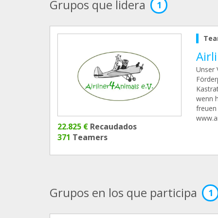
Grupos que lidera
1
Tea
Airl
Unser V
Förder
Kastra
wenn h
freuen
www.ai
22.825 €
Recaudados
371
Teamers
Grupos en los que participa
1