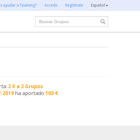
es ayudar a Teaming?
Accede
Regístrate
Español
Buscar
rta:
2 € a 2 Grupos
7-2019
ha aportado
103 €