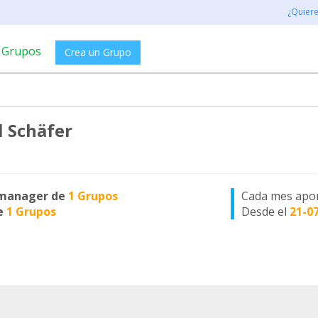
¿Quier
Grupos
Crea un Grupo
 Schäfer
manager de
1 Grupos
Cada mes apo
e
1 Grupos
Desde el
21-0